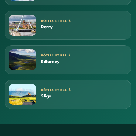
HÔTELS ET B&B À
Derry
HÔTELS ET B&B À
Killarney
HÔTELS ET B&B À
Sligo