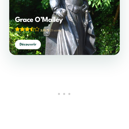
Grace O’Malley
3,91/5
(11 votes)
Découvrir