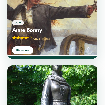
CORK
Anne Bonny
4,18/5
(11 votes)
Découvrir