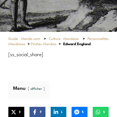
Guide Irlande.com
>
Culture irlandaise
>
Personnalités
irlandaises
>
Pirates irlandais
>
Edward England
[ss_social_share]
Menu
afficher
X
Facebook
LinkedIn
Messenger
WhatsApp