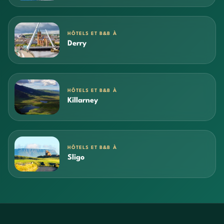
HÔTELS ET B&B À
Derry
HÔTELS ET B&B À
Killarney
HÔTELS ET B&B À
Sligo