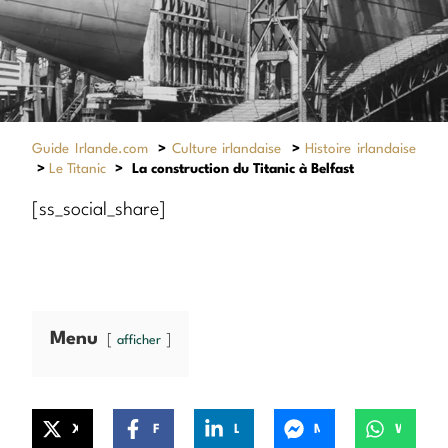
Guide Irlande.com
>
Culture irlandaise
>
Histoire irlandaise
>
Le Titanic
>
La construction du Titanic à Belfast
[ss_social_share]
Menu
afficher
X
Facebook
LinkedIn
Messenger
WhatsApp