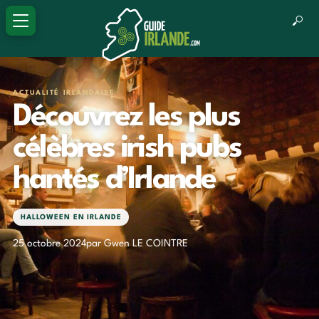
ACTUALITÉ IRLANDAISE
Découvrez les plus
célèbres irish pubs
hantés d’Irlande
HALLOWEEN EN IRLANDE
25 octobre 2024
par Gwen LE COINTRE