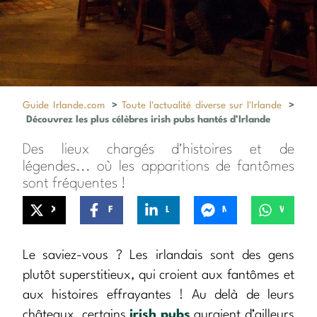
Guide Irlande.com
>
Toute l'actualité diverse sur l'Irlande
>
Découvrez les plus célèbres irish pubs hantés d’Irlande
Des lieux chargés d'histoires et de
légendes... où les apparitions de fantômes
sont fréquentes !
X
Facebook
LinkedIn
Messenger
WhatsApp
Le saviez-vous ? Les irlandais sont des gens
plutôt superstitieux, qui croient aux fantômes et
aux histoires effrayantes ! Au delà de leurs
châteaux, certains
irish pubs
auraient d’ailleurs