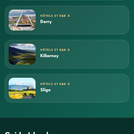
HÔTELS ET B&B À
Derry
HÔTELS ET B&B À
Killarney
HÔTELS ET B&B À
Sligo