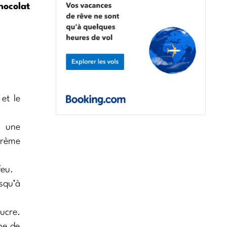
hocolat
et le
 une
crème
feu.
squ’à
ucre.
ne de