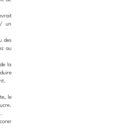
vrait
 / un
u des
vez au
de la
duire
nt.
e, le
ucre.
.
écorer