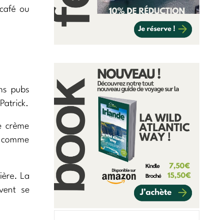
 café ou
ins pubs
Patrick.
ne crème
s comme
ière. La
ivent se