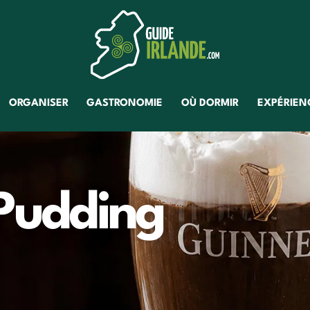
ORGANISER
GASTRONOMIE
OÙ DORMIR
EXPÉRIENC
Pudding