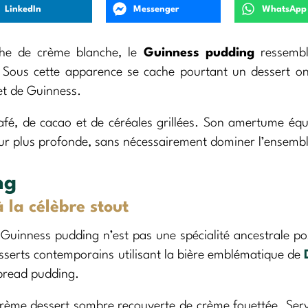
LinkedIn
Messenger
WhatsApp
che de crème blanche, le
Guinness pudding
ressembl
 Sous cette apparence se cache pourtant un dessert o
et de Guinness.
afé, de cacao et de céréales grillées. Son amertume équi
r plus profonde, sans nécessairement dominer l’ensembl
ng
 la célèbre stout
e Guinness pudding n’est pas une spécialité ancestrale p
esserts contemporains utilisant la bière emblématique de
 bread pudding.
 crème dessert sombre recouverte de crème fouettée. Ser