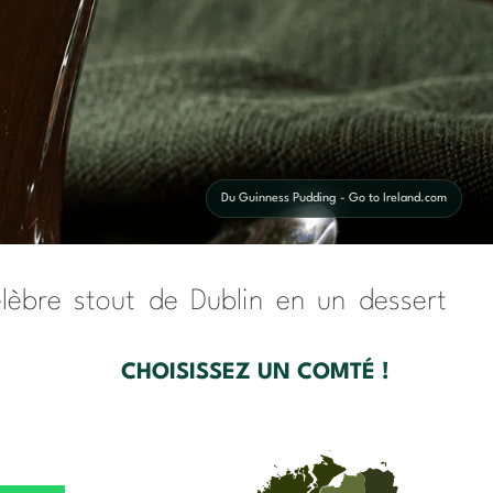
Du Guinness Pudding - Go to Ireland.com
lèbre stout de Dublin en un dessert
CHOISISSEZ UN COMTÉ !