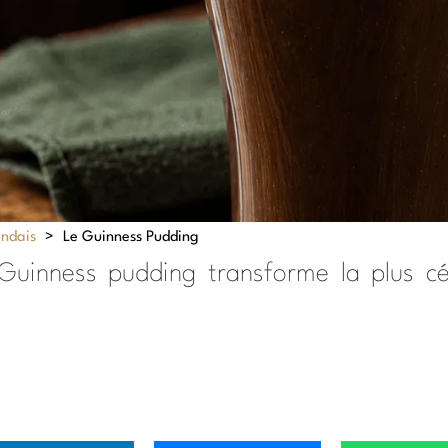
andais
>
Le Guinness Pudding
Guinness pudding transforme la plus cé