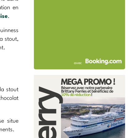
tion en
ise
.
Guinness
a stout,
nt.
avec
la stout
chocolat
se situe
ments.