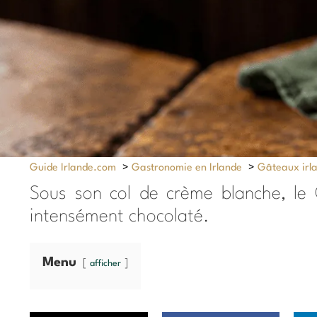
Guide Irlande.com
>
Gastronomie en Irlande
>
Gâteaux irl
Sous son col de crème blanche, le 
intensément chocolaté.
Menu
afficher