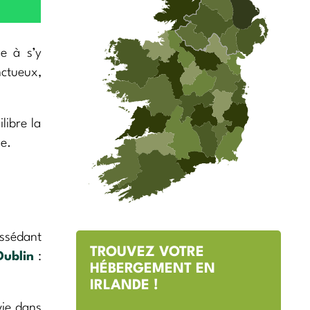
e à s’y
nctueux,
libre la
e.
ossédant
TROUVEZ VOTRE
Dublin
:
HÉBERGEMENT EN
IRLANDE !
vie dans