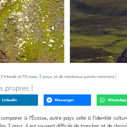
L’Irlande et l’Ecosse, 2 pays, et de nombreux points communs !
és propres !
LinkedIn
Messenger
WhatsApp
comparer à l’Écosse, autre pays celte à l’identité culture
s 2 pays, il est souvent difficile de trancher et de choisir