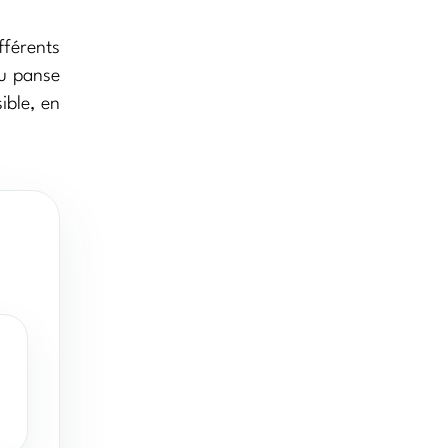
fférents
ou panse
ible, en