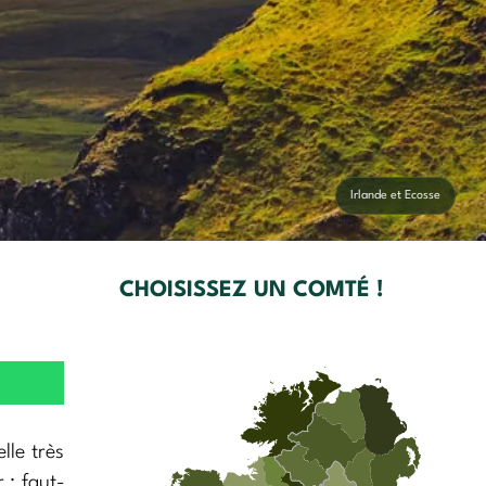
Irlande et Ecosse
CHOISISSEZ UN COMTÉ !
lle très
 : faut-