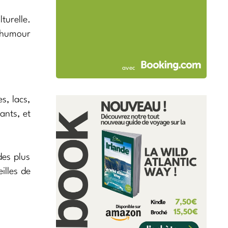
turelle.
r humour
avec
s, lacs,
ants, et
des plus
illes de