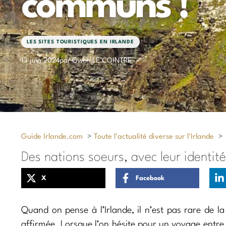
communs !
LES SITES TOURISTIQUES EN IRLANDE
13 juin 2024
par Gwen LE COINTRE
Guide Irlande.com
>
Toute l'actualité diverse sur l'Irlande
>
Des nations soeurs, avec leur identit
X
Facebook
Quand on pense à l’Irlande, il n’est pas rare de la 
affirmée. Lorsque l’on hésite pour un voyage entre le