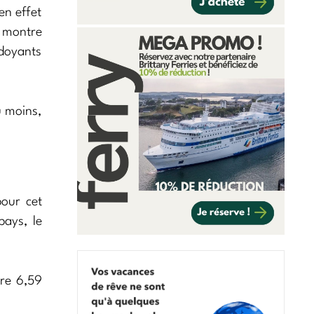
en effet
e montre
rdoyants
u moins,
pour cet
pays, le
re 6,59