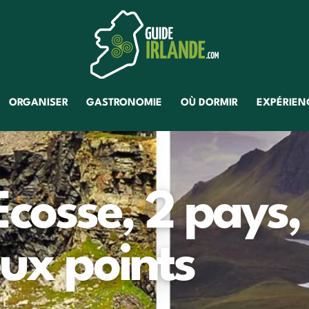
ORGANISER
GASTRONOMIE
OÙ DORMIR
EXPÉRIENC
’Ecosse, 2 pays,
ux points