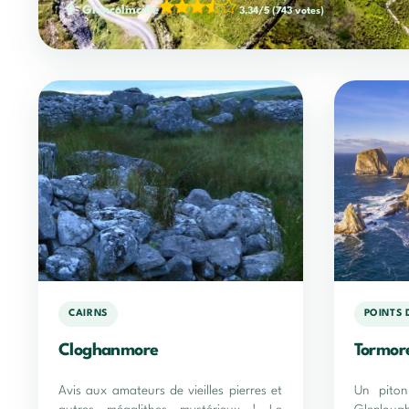
Glencolmcille
3,34/5
(743 votes)
CAIRNS
POINTS 
Cloghanmore
Tormore
Avis aux amateurs de vieilles pierres et
Un piton