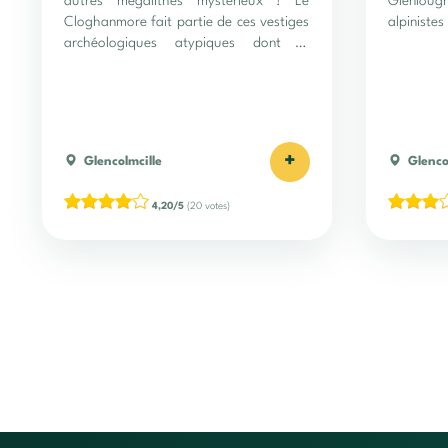
autres mégalithes mystérieux ! Le
Glenloug
Cloghanmore fait partie de ces vestiges
alpinistes
archéologiques atypiques dont le
charme est sans égal !
+
Glencolmcille
Glenco
4,20/5
(20 votes)