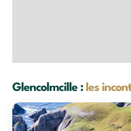
Glencolmcille :
les incon