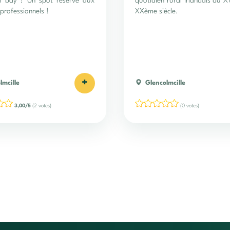
h bay ! Un spot réservé aux
quotidien rural irlandais du X
 professionnels !
XXème siècle.
+
lmcille
Glencolmcille
3,00/5
(2 votes)
(0 votes)