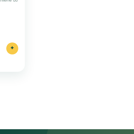
VIIIème au
+