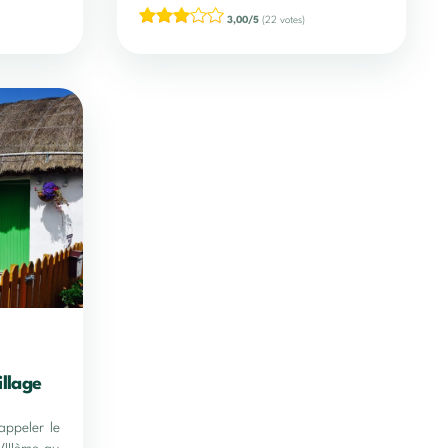
3,00/5
(22 votes)
illage
appeler le