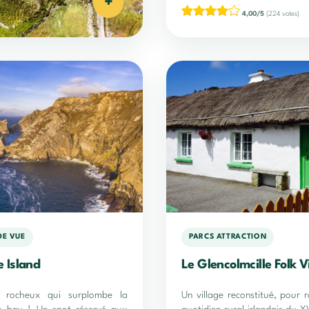
+
4,00/5
(224 votes)
DE VUE
PARCS ATTRACTION
 Island
Le Glencolmcille Folk V
 rocheux qui surplombe la
Un village reconstitué, pour r