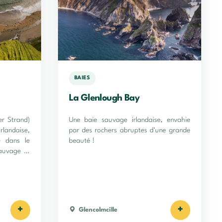
BAIES
La Glenlough Bay
er Strand)
Une baie sauvage irlandaise, envahie
landaise,
par des rochers abruptes d'une grande
e dans le
beauté !
auvage et
+
+
Glencolmcille