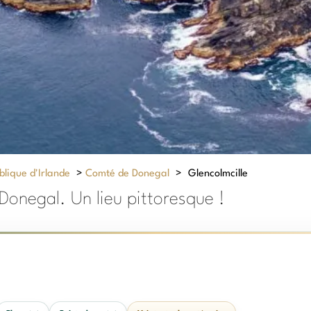
lique d'Irlande
>
Comté de Donegal
>
Glencolmcille
 Donegal. Un lieu pittoresque !