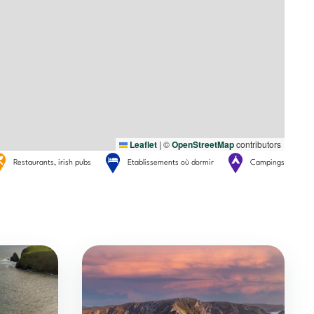
Leaflet
|
©
OpenStreetMap
contributors
Restaurants, irish pubs
Etablissements où dormir
Campings