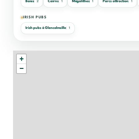
Baies
Cairns
Mégalithes
Parcs attraction
2
1
1
1
IRISH PUBS
Irish pubs à Glencolmcille
1
+
−