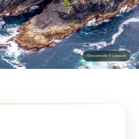
Glencolmcille © Lukassek