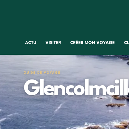
ACTU
VISITER
CRÉER MON VOYAGE
C
GUIDE DE VOYAGE
Glencolmcill