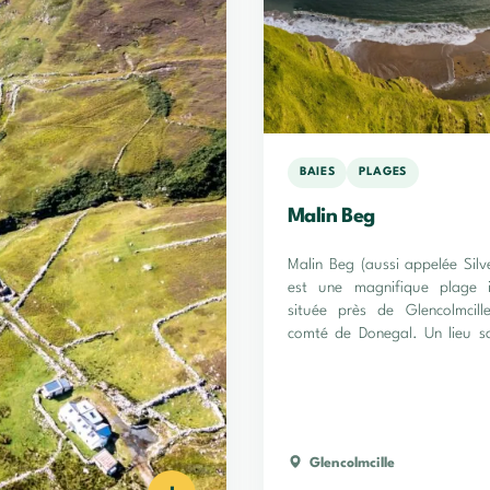
BAIES
PLAGES
Malin Beg
Malin Beg (aussi appelée Silv
est une magnifique plage ir
située près de Glencolmcill
comté de Donegal. Un lieu s
unique !
Glencolmcille