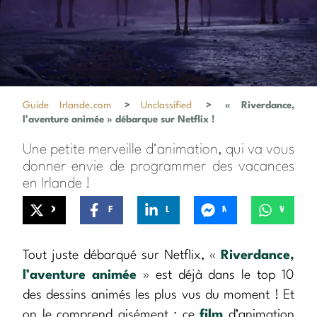
Guide Irlande.com
>
Unclassified
>
« Riverdance,
l’aventure animée » débarque sur Netflix !
Une petite merveille d'animation, qui va vous
donner envie de programmer des vacances
en Irlande !
X
Facebook
LinkedIn
Messenger
WhatsApp
Tout juste débarqué sur Netflix, «
Riverdance,
l’aventure animée
» est déjà dans le top 10
des dessins animés les plus vus du moment ! Et
on le comprend aisément : ce
film
d’animation