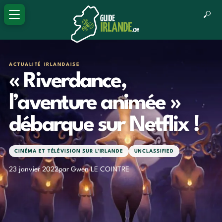
ACTUALITÉ IRLANDAISE
« Riverdance,
l’aventure animée »
débarque sur Netflix !
CINÉMA ET TÉLÉVISION SUR L'IRLANDE
UNCLASSIFIED
23 janvier 2022
par Gwen LE COINTRE