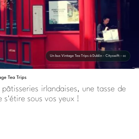
Un bus Vintage Tea Trips à Dublin - Cityswift - cc
age Tea Trips
 pâtisseries irlandaises, une tasse de
 s'étire sous vos yeux !