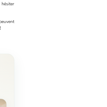
 hésiter
 peuvent
!