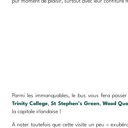
pur moment de plaisir, surtout avec leur confiture 
Parmi les immanquables, le bus vous fera passe
Trinity College
,
St Stephen’s Green
,
Wood Qu
la capitale irlandaise !
A noter toutefois que cette visite un peu « exubéra