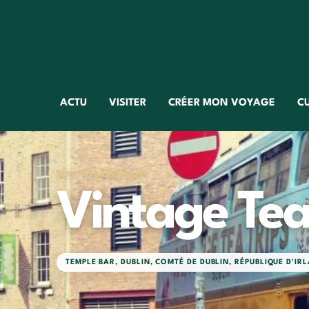
ACTU
VISITER
CRÉER MON VOYAGE
C
SITE TOURISTIQUE
Vintage Tea
TEMPLE BAR
,
DUBLIN
,
COMTÉ DE DUBLIN
,
RÉPUBLIQUE D'IR