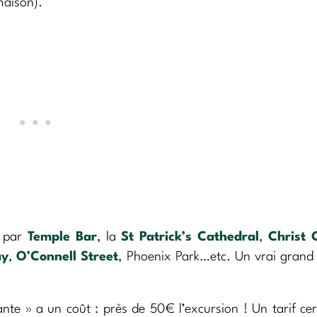
maison).
r par
Temple Bar
, la
St Patrick’s Cathedral
,
Christ 
ay
,
O’Connell Street
, Phoenix Park…etc. Un vrai grand
nte » a un coût : près de 50€ l’excursion ! Un tarif cer