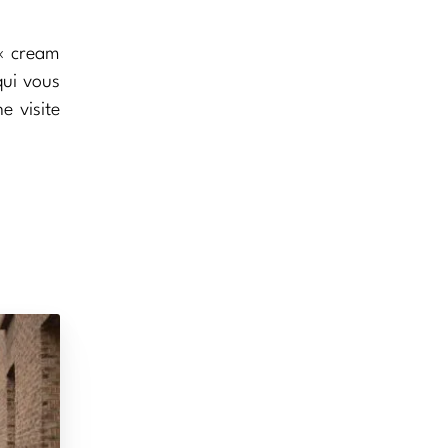
 « cream
qui vous
e visite