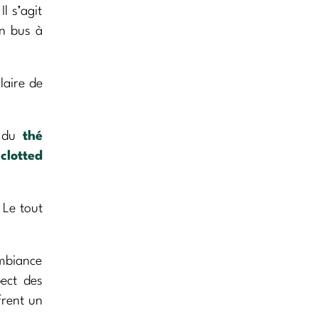
l s’agit
un bus à
laire de
t du
thé
t
clotted
 Le tout
ambiance
pect des
frent un