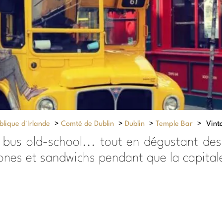
lique d'Irlande
>
Comté de Dublin
>
Dublin
>
Temple Bar
>
Vint
n bus old-school... tout en dégustant des
ones et sandwichs pendant que la capitale