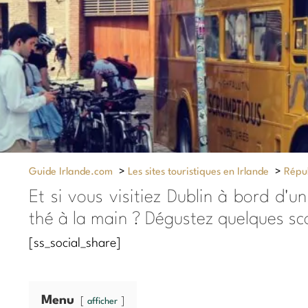
Guide Irlande.com
>
Les sites touristiques en Irlande
>
Répub
Et si vous visitiez Dublin à bord d'u
thé à la main ? Dégustez quelques sc
[ss_social_share]
Menu
afficher