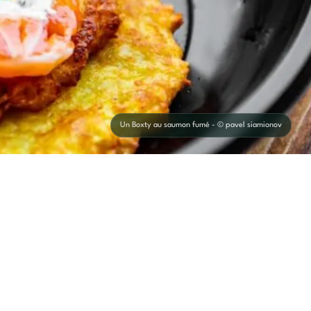
Un Boxty au saumon fumé - © pavel siamionov