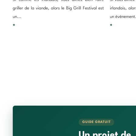
griller de la viande, alors le Big Grill Festival est
irlandais, alo
un...
un événement.
+
+
GUIDE GRATUIT
Un projet de