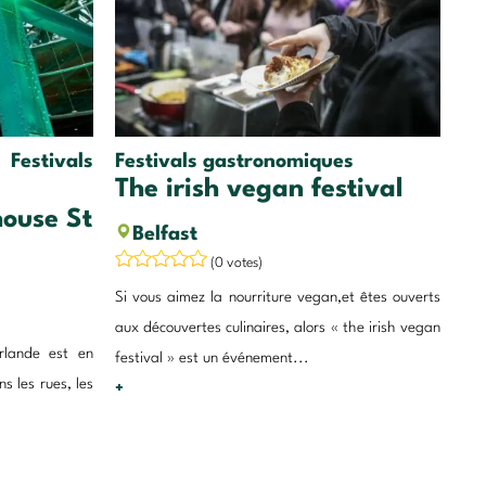
Festivals
Festivals gastronomiques
The irish vegan festival
house St
Belfast
(0 votes)
Si vous aimez la nourriture vegan,et êtes ouverts
aux découvertes culinaires, alors « the irish vegan
Irlande est en
festival » est un événement...
s les rues, les
+