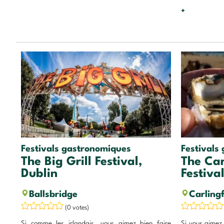
+
Festivals gastronomiques
Festivals
The Big Grill Festival,
The Car
Dublin
Festiva
Ballsbridge
Carling
(0 votes)
Si comme les irlandais, vous aimez bien faire
Si vous aimez 