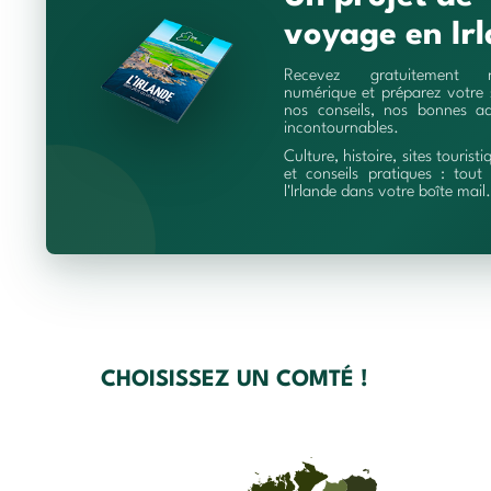
voyage en Irl
Recevez gratuitement 
numérique et préparez votre 
nos conseils, nos bonnes ad
incontournables.
Culture, histoire, sites touristi
et conseils pratiques : tout 
l'Irlande dans votre boîte mail.
CHOISISSEZ UN COMTÉ !