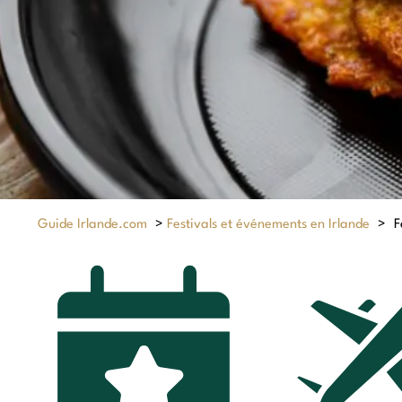
Guide Irlande.com
>
Festivals et événements en Irlande
>
F