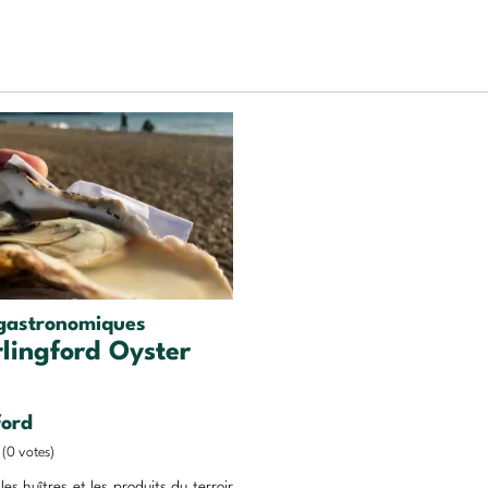
 gastronomiques
lingford Oyster
l
ford
(0 votes)
les huîtres et les produits du terroir