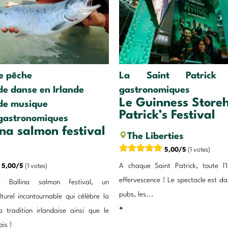
de pêche
La Saint Patrick
 de danse en Irlande
gastronomiques
Le Guinness Store
 de musique
Patrick’s Festival
 gastronomiques
ina salmon festival
The Liberties
5,00/5
(1 votes)
A chaque Saint Patrick, toute l'
5,00/5
(1 votes)
effervescence ! Le spectacle est dan
e Ballina salmon festival, un
pubs, les...
turel incontournable qui célèbre la
+
a tradition irlandaise ainsi que le
is !