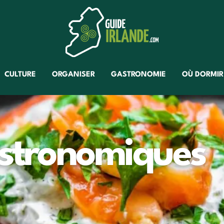
CULTURE
ORGANISER
GASTRONOMIE
OÙ DORMIR
astronomiques