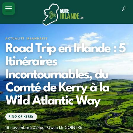
ACTUALITÉ IRLANDAISE
Road Trip en Irlande : 5
Itinéraires
Incontournables, du
Comté de Kerry à la
Wild Atlantic Way
RING OF KERRY
18 novembre 2024
par Gwen LE COINTRE