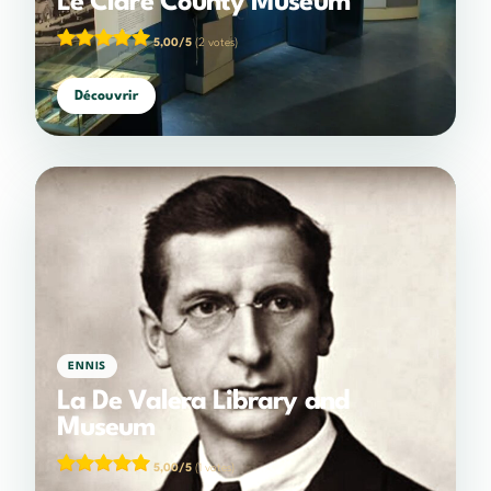
Le Clare County Museum
5,00/5
(2 votes)
Découvrir
ENNIS
La De Valera Library and
Museum
5,00/5
(1 votes)