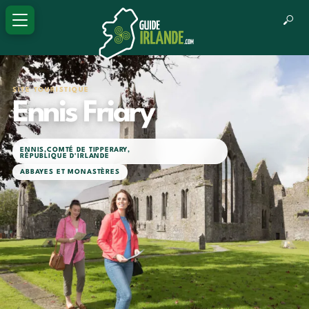
SITE TOURISTIQUE
Ennis Friary
ENNIS
,
COMTÉ DE TIPPERARY
,
RÉPUBLIQUE D'IRLANDE
ABBAYES ET MONASTÈRES