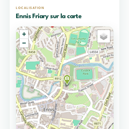
LOCALISATION
Ennis Friary sur la carte
+
−