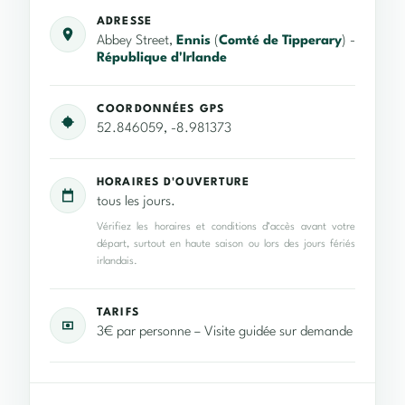
ADRESSE
Abbey Street,
Ennis
(
Comté de Tipperary
) -
République d'Irlande
COORDONNÉES GPS
52.846059, -8.981373
HORAIRES D'OUVERTURE
tous les jours.
Vérifiez les horaires et conditions d’accès avant votre
départ, surtout en haute saison ou lors des jours fériés
irlandais.
TARIFS
3€ par personne – Visite guidée sur demande