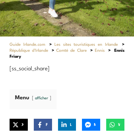
Guide Irlande.com
>
Les sites touristiques en Irlande
>
République d'Irlande
>
Comté de Clare
>
Ennis
>
Ennis
Friary
[ss_social_share]
Menu
afficher
X
Facebook
LinkedIn
Messenger
WhatsApp