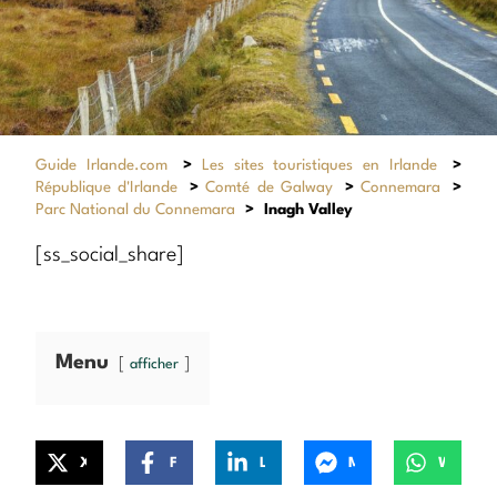
Guide Irlande.com
>
Les sites touristiques en Irlande
>
République d'Irlande
>
Comté de Galway
>
Connemara
>
Parc National du Connemara
>
Inagh Valley
[ss_social_share]
Menu
afficher
X
Facebook
LinkedIn
Messenger
WhatsApp