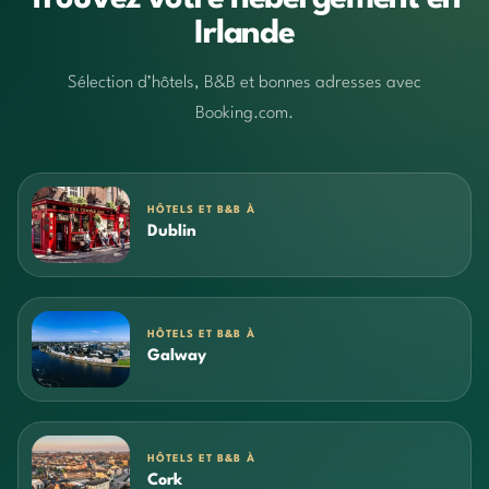
Irlande
Sélection d’hôtels, B&B et bonnes adresses avec
Booking.com.
HÔTELS ET B&B À
Dublin
HÔTELS ET B&B À
Galway
HÔTELS ET B&B À
Cork