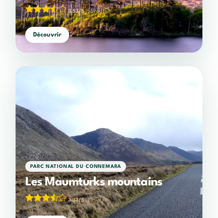
3,53/5
(569 votes)
Découvrir
PARC NATIONAL DU CONNEMARA
Les Maumturks mountains
3,33/5
(33 votes)