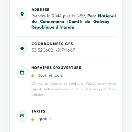
ADRESSE
Prendre la R344 puis la N59,
Parc National
du Connemara
(
Comté de Galway
) -
République d'Irlande
COORDONNÉES GPS
53.520602, -9.741667
HORAIRES D'OUVERTURE
tous les jours
Vérifiez les horaires et conditions d’accès avant votre
départ, surtout en haute saison ou lors des jours fériés
irlandais.
TARIFS
gratuit