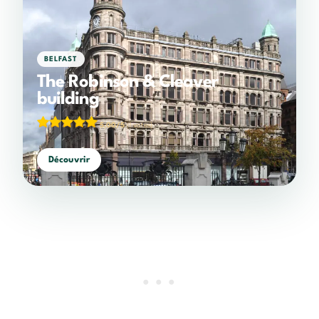
BELFAST
The Robinson & Cleaver
building
5,00/5
(1 votes)
Découvrir