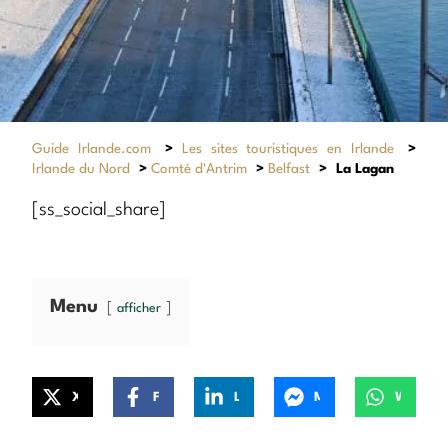
Guide Irlande.com
>
Les sites touristiques en Irlande
>
Irlande du Nord
>
Comté d'Antrim
>
Belfast
>
La Lagan
[ss_social_share]
Menu
afficher
X
Facebook
LinkedIn
Messenger
WhatsApp