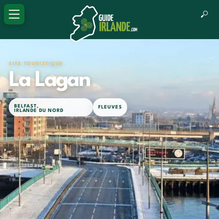
SITE TOURISTIQUE
La Lagan
BELFAST
,
FLEUVES
IRLANDE DU NORD