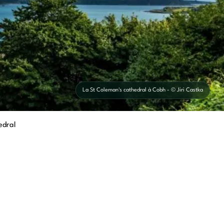
La St Coleman's cathedral à Cobh - © Jiri Castka
edral