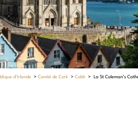
lique d'Irlande
>
Comté de Cork
>
Cobh
>
La St Coleman’s Cath