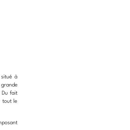
 situé à
e grande
 Du fait
 tout le
imposant