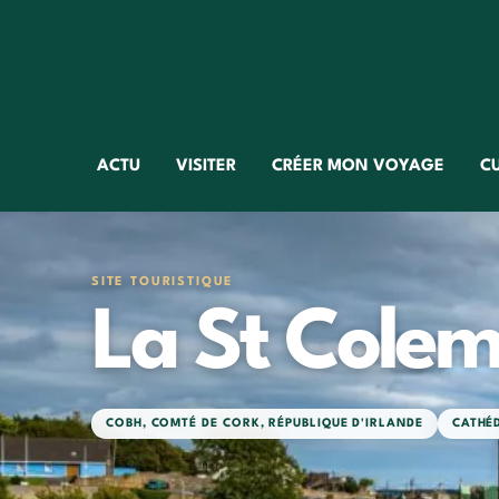
ACTU
VISITER
CRÉER MON VOYAGE
C
SITE TOURISTIQUE
La St Colem
COBH
,
COMTÉ DE CORK
,
RÉPUBLIQUE D'IRLANDE
CATHÉ