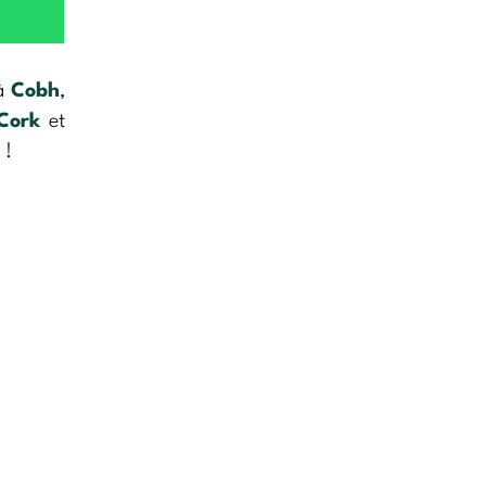
 à
Cobh
,
Cork
et
 !