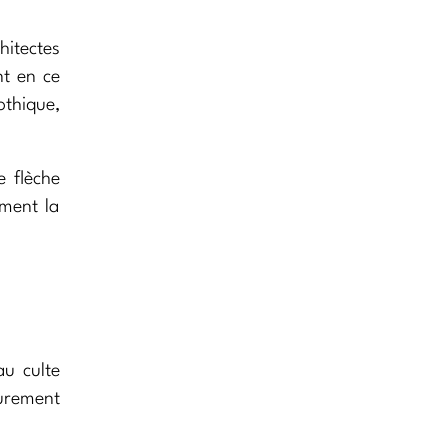
itectes
nt en ce
othique,
e flèche
ement la
au culte
urement