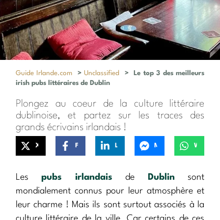
Guide Irlande.com
>
Unclassified
>
Le top 3 des meilleurs
irish pubs littéraires de Dublin
Plongez au coeur de la culture littéraire
dublinoise, et partez sur les traces des
grands écrivains irlandais !
X
Facebook
LinkedIn
Messenger
WhatsApp
Les
pubs irlandais
de
Dublin
sont
mondialement connus pour leur atmosphère et
leur charme ! Mais ils sont surtout associés à la
culture littéraire de la ville. Car certains de ces