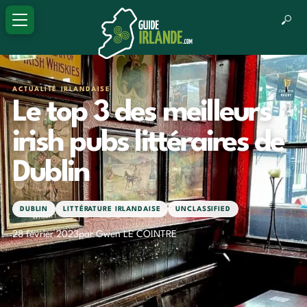
ACTUALITÉ IRLANDAISE
Le top 3 des meilleurs
irish pubs littéraires de
Dublin
DUBLIN
LITTÉRATURE IRLANDAISE
UNCLASSIFIED
28 février 2023
par Gwen LE COINTRE