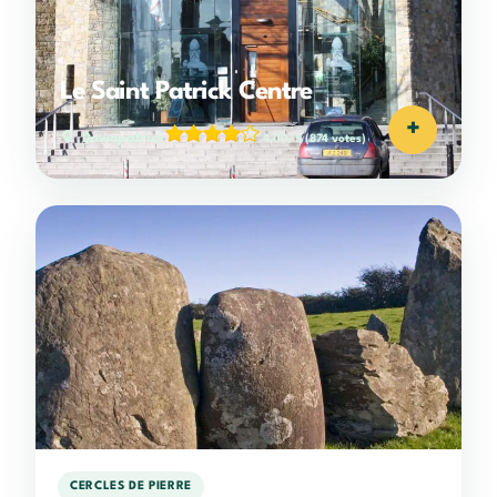
Le Saint Patrick Centre
+
Downpatrick
4,00/5
(874 votes)
CERCLES DE PIERRE