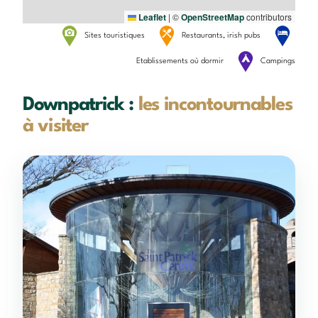
Leaflet
|
©
OpenStreetMap
contributors
Sites touristiques
Restaurants, irish pubs
Etablissements où dormir
Campings
Downpatrick :
les incontournables
à visiter