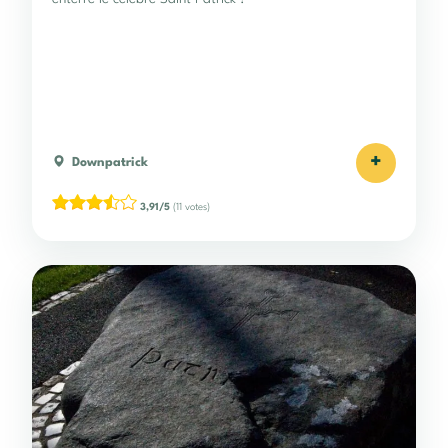
+
Downpatrick
3,91/5
(11 votes)