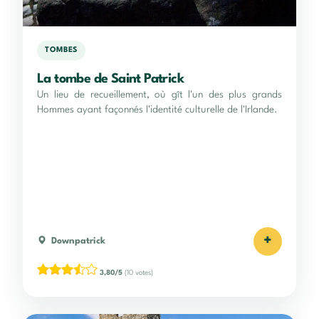
TOMBES
La tombe de Saint Patrick
Un lieu de recueillement, où gît l'un des plus grands
Hommes ayant façonnés l'identité culturelle de l'Irlande.
+
Downpatrick
3,80/5
(10 votes)