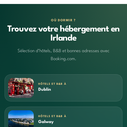
OÙ DORMIR ?
Trouvez votre hébergement en
Irlande
Sélection d’hôtels, B&B et bonnes adresses avec
Booking.com.
HÔTELS ET B&B À
Dublin
HÔTELS ET B&B À
Galway