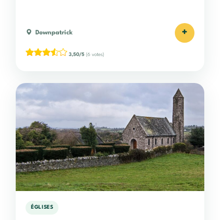
+
Downpatrick
3,50/5
(6 votes)
ÉGLISES