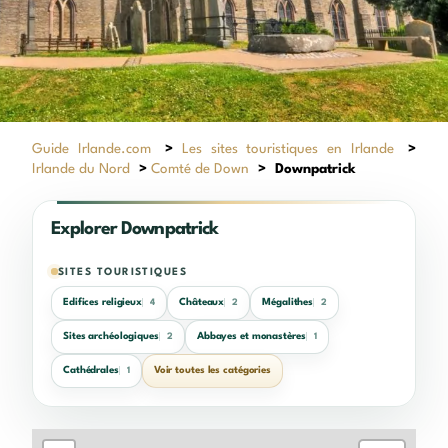
Guide Irlande.com
>
Les sites touristiques en Irlande
>
Irlande du Nord
>
Comté de Down
>
Downpatrick
Explorer Downpatrick
SITES TOURISTIQUES
Edifices religieux
Châteaux
Mégalithes
4
2
2
Sites archéologiques
Abbayes et monastères
2
1
Cathédrales
Voir toutes les catégories
1