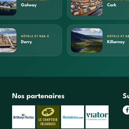
Galway
Cork
HÔTELS ET B&B À
HÔTELS ET B
Derry
Killarney
Nos partenaires
S