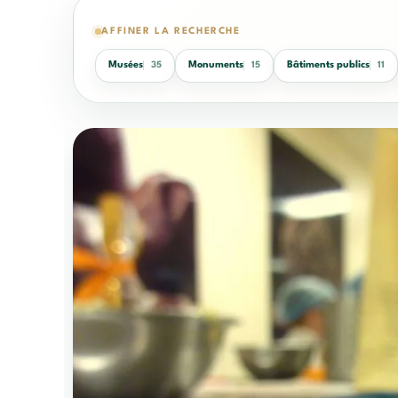
AFFINER LA RECHERCHE
Musées
Monuments
Bâtiments publics
35
15
11