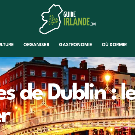
ULTURE
ORGANISER
GASTRONOMIE
OÙ DORMIR
s de Dublin : l
er