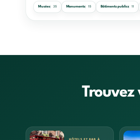
Musées
Monuments
Bâtiments publics
35
15
11
Trouvez 
HÔTELS ET B&B À