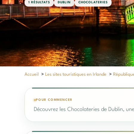
1 RÉSULTATS
DUBLIN
CHOCOLATERIES
Accueil
>
Les sites touristiques en Irlande
>
République
POUR COMMENCER
Découvrez les Chocolateries de Dublin, une