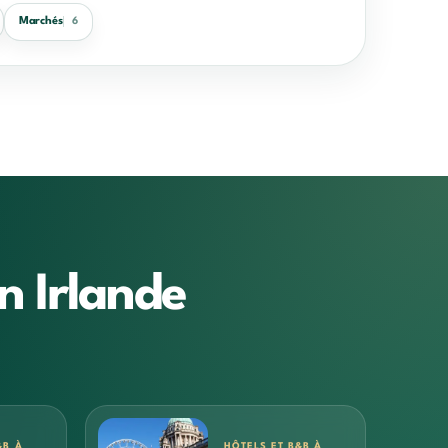
Marchés
6
n Irlande
&B À
HÔTELS ET B&B À