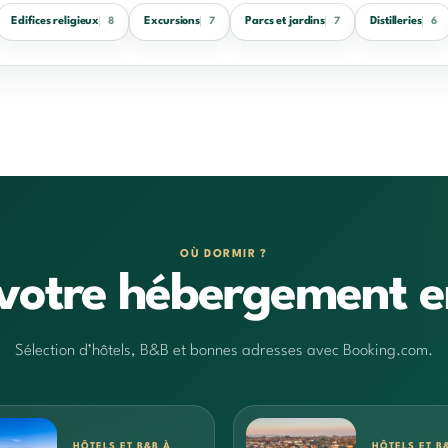
Edifices religieux
Excursions
Parcs et jardins
Distilleries
8
7
7
6
OÙ DORMIR ?
votre hébergement e
Sélection d’hôtels, B&B et bonnes adresses avec Booking.com.
HÔTELS ET B&B À
HÔTELS ET B