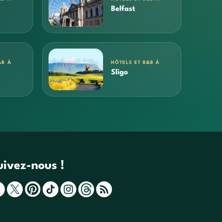
Belfast
&B À
HÔTELS ET B&B À
Sligo
uivez-nous !