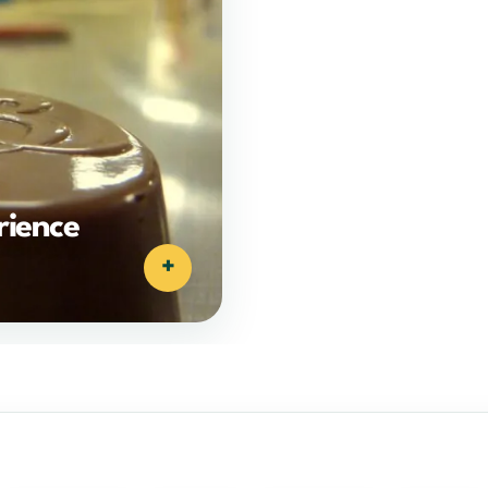
rience
+