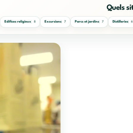
Quels si
Edifices religieux
Excursions
Parcs et jardins
Distilleries
8
7
7
6