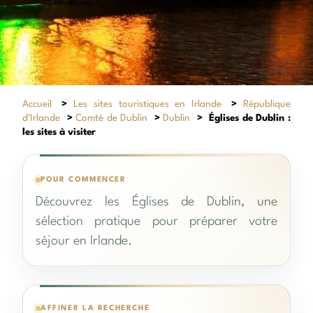
Accueil
>
Les sites touristiques en Irlande
>
République
d'Irlande
>
Comté de Dublin
>
Dublin
>
Églises de Dublin :
les sites à visiter
POUR COMMENCER
Découvrez les Églises de Dublin, une
sélection pratique pour préparer votre
séjour en Irlande.
AFFINER LA RECHERCHE