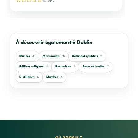
(0 votes)
À découvrir également à Dublin
Musées
Monuments
Bâtiments publics
35
15
11
Edifices religieux
Excursions
Parcs et jardins
8
7
7
Distilleries
Marchés
6
6
OÙ DORMIR ?