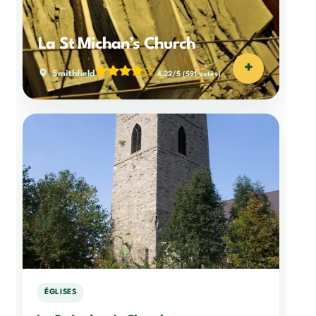
La St Michan’s Church
+
Smithfield
4,22/5
(591 votes)
ÉGLISES