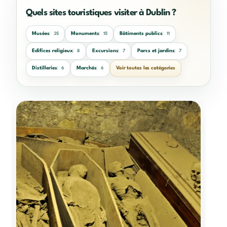
Quels sites touristiques visiter à Dublin ?
Musées
Monuments
Bâtiments publics
35
15
11
Edifices religieux
Excursions
Parcs et jardins
8
7
7
Distilleries
Marchés
Voir toutes les catégories
6
6