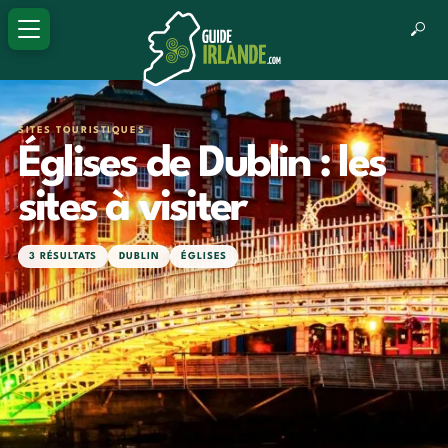
SITES TOURISTIQUES
Églises de Dublin : les
sites à visiter
3 RÉSULTATS
DUBLIN
ÉGLISES