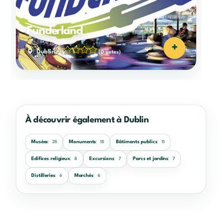
Funderland
+
Dublin
(0 votes)
À découvrir également à Dublin
Musées
Monuments
Bâtiments publics
35
15
11
Edifices religieux
Excursions
Parcs et jardins
8
7
7
Distilleries
Marchés
6
6