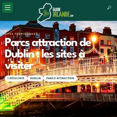
SITES TOURISTIQUES
Parcs attraction de
Dublin : les sites à
visiter
1 RÉSULTATS
DUBLIN
PARCS ATTRACTION