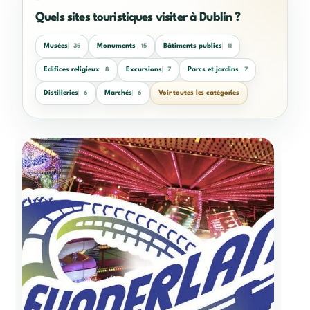
Quels sites touristiques visiter à Dublin ?
Musées
Monuments
Bâtiments publics
35
15
11
Edifices religieux
Excursions
Parcs et jardins
8
7
7
Distilleries
Marchés
Voir toutes les catégories
6
6