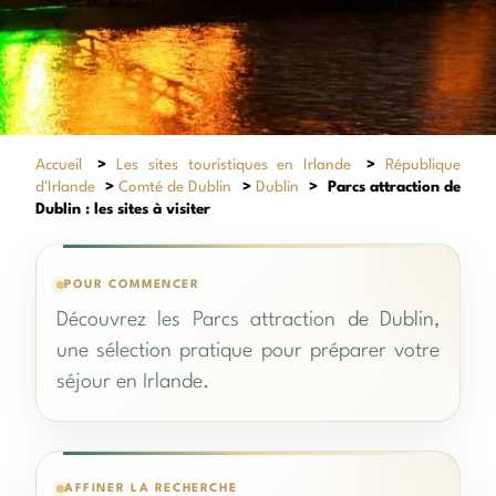
Accueil
>
Les sites touristiques en Irlande
>
République
d'Irlande
>
Comté de Dublin
>
Dublin
>
Parcs attraction de
Dublin : les sites à visiter
POUR COMMENCER
Découvrez les Parcs attraction de Dublin,
une sélection pratique pour préparer votre
séjour en Irlande.
AFFINER LA RECHERCHE