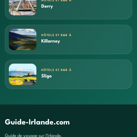
HÔTELS ET B&B À
Derry
HÔTELS ET B&B À
Killarney
HÔTELS ET B&B À
Sligo
Guide-Irlande.com
Guide de voyage sur l'Irlande.