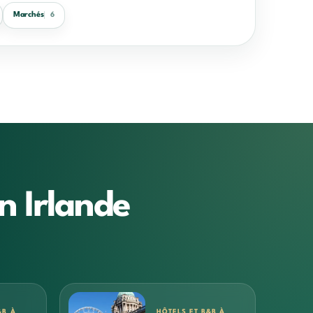
Marchés
6
n Irlande
&B À
HÔTELS ET B&B À