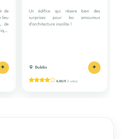
ir de
Un édifice qui résere bien des
 lieu
surprises pour les amoureux
e, de
d'architecture insolite !
tique
+
+
Dublin
4,00/5
(1 votes)