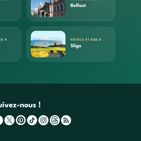
Belfast
&B À
HÔTELS ET B&B À
Sligo
uivez-nous !