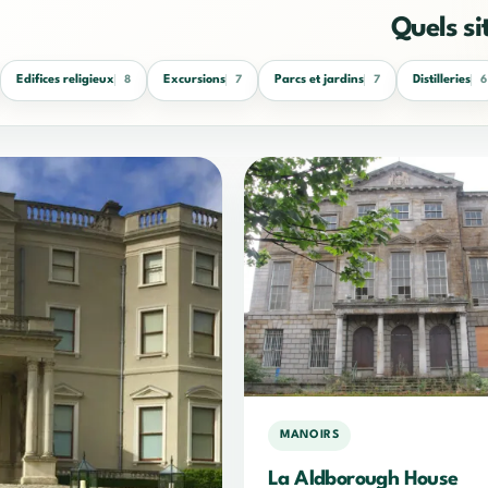
Quels si
Edifices religieux
Excursions
Parcs et jardins
Distilleries
8
7
7
6
MANOIRS
La Aldborough House