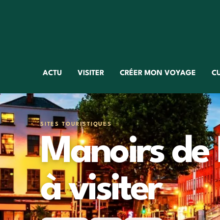
ACTU
VISITER
CRÉER MON VOYAGE
C
SITES TOURISTIQUES
Manoirs de D
à visiter