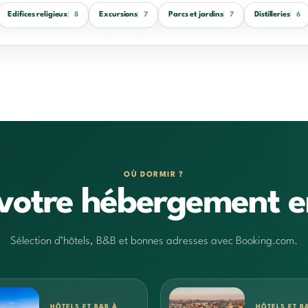
Edifices religieux
Excursions
Parcs et jardins
Distilleries
8
7
7
6
OÙ DORMIR ?
votre hébergement e
Sélection d’hôtels, B&B et bonnes adresses avec Booking.com.
HÔTELS ET B&B À
HÔTELS ET B