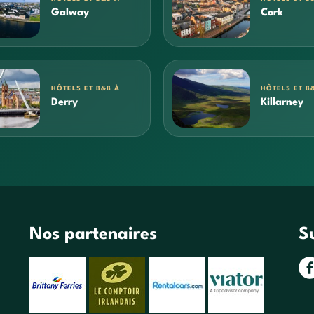
Galway
Cork
HÔTELS ET B&B À
HÔTELS ET B
Derry
Killarney
Nos partenaires
S