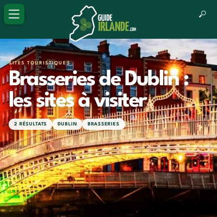
SITES TOURISTIQUES
Brasseries de Dublin :
les sites à visiter
2 RÉSULTATS
DUBLIN
BRASSERIES