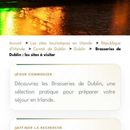
Accueil
>
Les sites touristiques en Irlande
>
République
d'Irlande
>
Comté de Dublin
>
Dublin
>
Brasseries de
Dublin : les sites à visiter
POUR COMMENCER
Découvrez les Brasseries de Dublin, une
sélection pratique pour préparer votre
séjour en Irlande.
AFFINER LA RECHERCHE