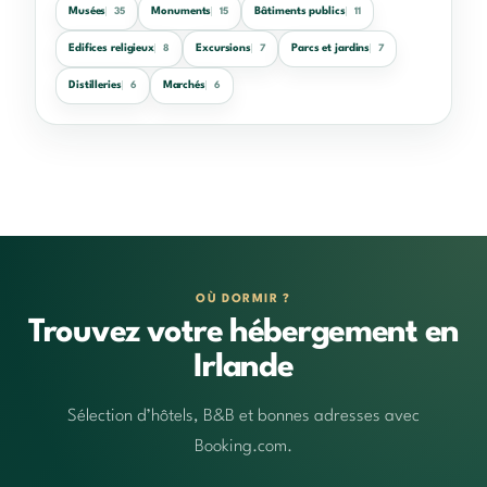
Musées
Monuments
Bâtiments publics
35
15
11
Edifices religieux
Excursions
Parcs et jardins
8
7
7
Distilleries
Marchés
6
6
OÙ DORMIR ?
Trouvez votre hébergement en
Irlande
Sélection d’hôtels, B&B et bonnes adresses avec
Booking.com.