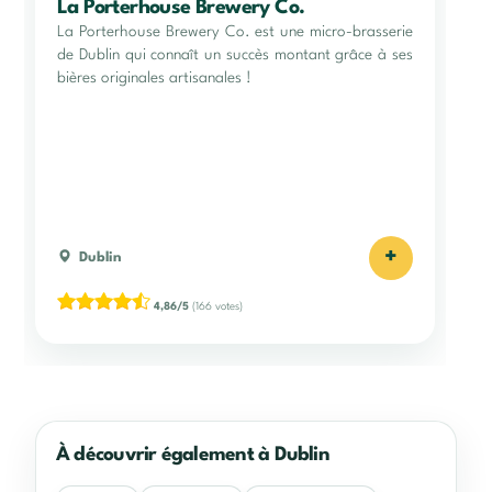
La Porterhouse Brewery Co.
La Porterhouse Brewery Co. est une micro-brasserie
de Dublin qui connaît un succès montant grâce à ses
bières originales artisanales !
+
Dublin
4,86/5
(166 votes)
À découvrir également à Dublin