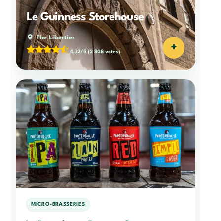
Le Guinness Storehouse
The Liberties
+
4,32/5
(2 808 votes)
MICRO-BRASSERIES