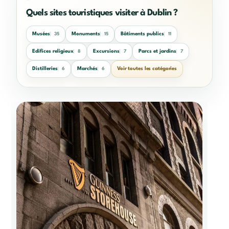
Quels sites touristiques visiter à Dublin ?
Musées
Monuments
Bâtiments publics
35
15
11
Edifices religieux
Excursions
Parcs et jardins
8
7
7
Distilleries
Marchés
Voir toutes les catégories
6
6