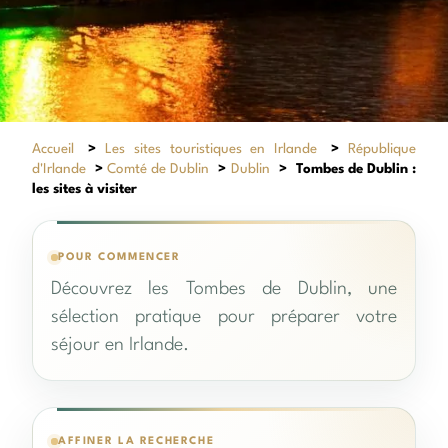
Accueil
>
Les sites touristiques en Irlande
>
République
d'Irlande
>
Comté de Dublin
>
Dublin
>
Tombes de Dublin :
les sites à visiter
POUR COMMENCER
Découvrez les Tombes de Dublin, une
sélection pratique pour préparer votre
séjour en Irlande.
AFFINER LA RECHERCHE