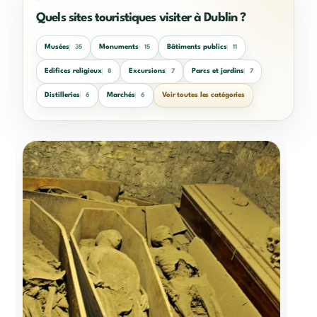
Quels sites touristiques visiter à Dublin ?
Musées
Monuments
Bâtiments publics
35
15
11
Edifices religieux
Excursions
Parcs et jardins
8
7
7
Distilleries
Marchés
Voir toutes les catégories
6
6