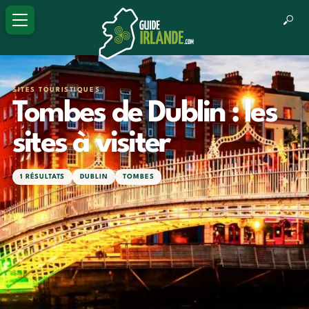
SITES TOURISTIQUES
Tombes de Dublin : les
sites à visiter
1 RÉSULTATS
DUBLIN
TOMBES