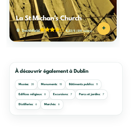
La St Michan’s Church
+
Smithfield
4,22/5
(591 votes)
À découvrir également à Dublin
Musées
Monuments
Bâtiments publics
35
15
11
Edifices religieux
Excursions
Parcs et jardins
8
7
7
Distilleries
Marchés
6
6