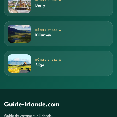
HÔTELS ET B&B À
Derry
HÔTELS ET B&B À
Killarney
HÔTELS ET B&B À
Sligo
Guide-Irlande.com
Guide de voyage sur l'Irlande.