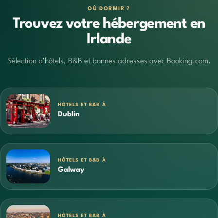
OÙ DORMIR ?
Trouvez votre hébergement en
Irlande
Sélection d’hôtels, B&B et bonnes adresses avec Booking.com.
HÔTELS ET B&B À
Dublin
HÔTELS ET B&B À
Galway
HÔTELS ET B&B À