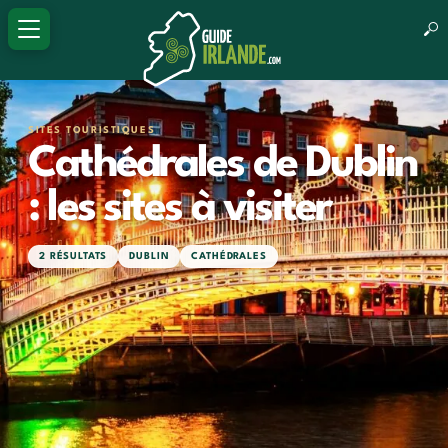
SITES TOURISTIQUES
Cathédrales de Dublin
: les sites à visiter
2 RÉSULTATS
DUBLIN
CATHÉDRALES