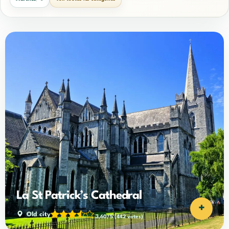
La St Patrick’s Cathedral
+
Old city
3,60/5
(442 votes)