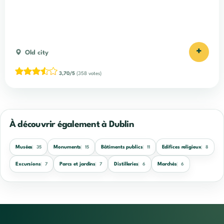
+
Old city
3,70/5
(358 votes)
À découvrir également à Dublin
Musées
Monuments
Bâtiments publics
Edifices religieux
35
15
11
8
Excursions
Parcs et jardins
Distilleries
Marchés
7
7
6
6