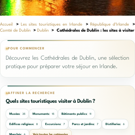
Accueil
>
Les sites touristiques en Irlande
>
République d'Irlande
Comté de Dublin
>
Dublin
>
Cathédrales de Dublin : les sites à visiter
POUR COMMENCER
Découvrez les Cathédrales de Dublin, une sélection
pratique pour préparer votre séjour en Irlande.
AFFINER LA RECHERCHE
Quels sites touristiques visiter à Dublin ?
Musées
Monuments
Bâtiments publics
35
15
11
Edifices religieux
Excursions
Parcs et jardins
Distilleries
8
7
7
6
Marchés
Voir toutes les catégories
6