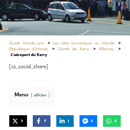
Guide Irlande.com
>
Les sites touristiques en Irlande
>
République d'Irlande
>
Comté de Kerry
>
Killarney
>
L’aéroport du Kerry
[ss_social_share]
Menu
afficher
X
Facebook
LinkedIn
Messenger
WhatsApp