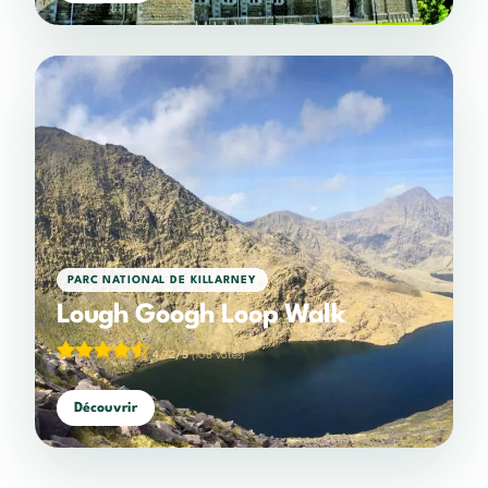
PARC NATIONAL DE KILLARNEY
Lough Googh Loop Walk
4,72/5
(108 votes)
Découvrir