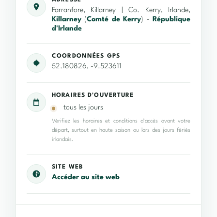
ADRESSE
Farranfore, Killarney | Co. Kerry, Irlande,
Killarney
(
Comté de Kerry
) -
République
d'Irlande
COORDONNÉES GPS
52.180826, -9.523611
HORAIRES D'OUVERTURE
tous les jours
Vérifiez les horaires et conditions d’accès avant votre
départ, surtout en haute saison ou lors des jours fériés
irlandais.
SITE WEB
Accéder au site web