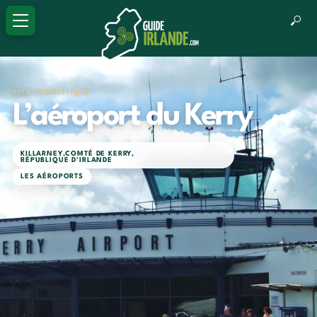
SITE TOURISTIQUE
L’aéroport du Kerry
KILLARNEY
,
COMTÉ DE KERRY
,
RÉPUBLIQUE D'IRLANDE
LES AÉROPORTS