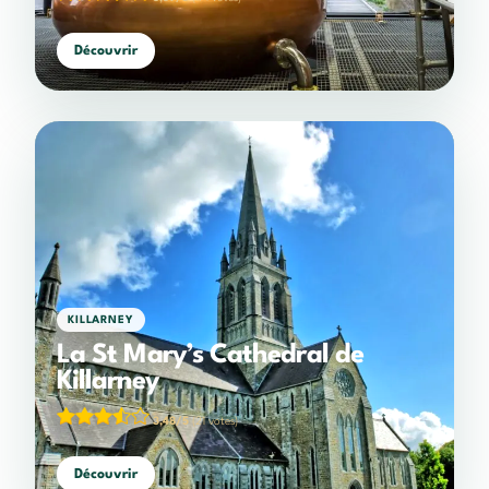
Découvrir
KILLARNEY
La St Mary’s Cathedral de
Killarney
3,48/5
(21 votes)
Découvrir