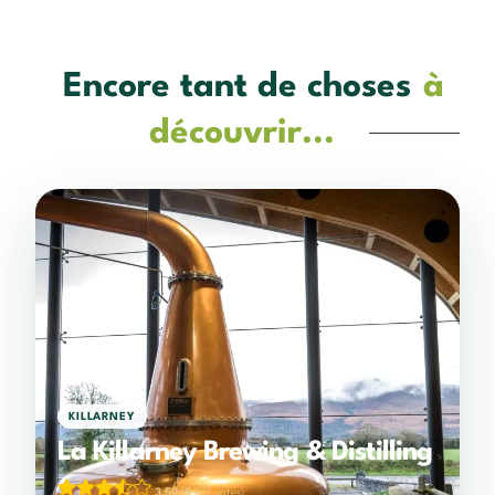
Encore tant de choses
à
découvrir...
KILLARNEY
La Killarney Brewing & Distilling
3,59/5
(171 votes)