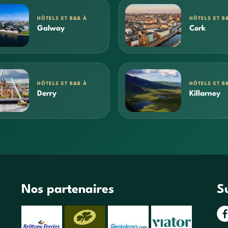
HÔTELS ET B&B À
HÔTELS ET B
Galway
Cork
HÔTELS ET B&B À
HÔTELS ET B
Derry
Killarney
Nos partenaires
S