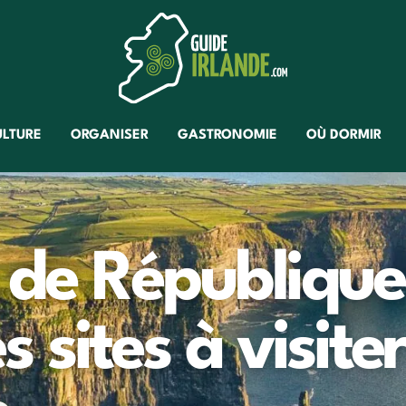
ULTURE
ORGANISER
GASTRONOMIE
OÙ DORMIR
s de République
es sites à visite