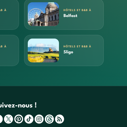
&B À
HÔTELS ET B&B À
Belfast
&B À
HÔTELS ET B&B À
Sligo
uivez-nous !