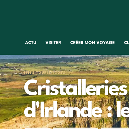
ACTU
VISITER
CRÉER MON VOYAGE
C
SITES TOURISTIQUES
Cristallerie
d'Irlande : l