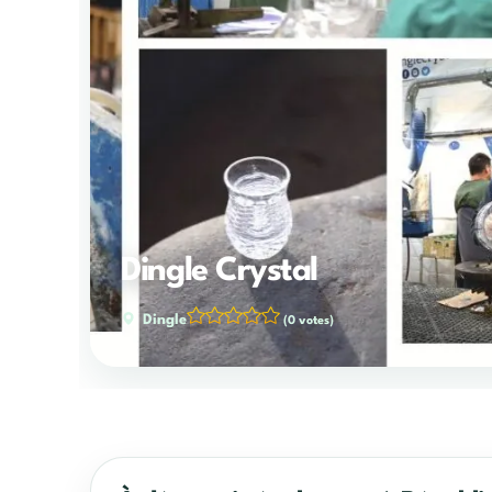
Dingle Crystal
Dingle
(0 votes)