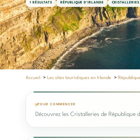
1 RÉSULTATS
RÉPUBLIQUE D'IRLANDE
CRISTALLERIES
Accueil
>
Les sites touristiques en Irlande
>
République
POUR COMMENCER
Découvrez les Cristalleries de République d