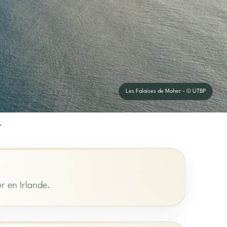
Les Falaises de Moher - © UTBP
r
r en Irlande.