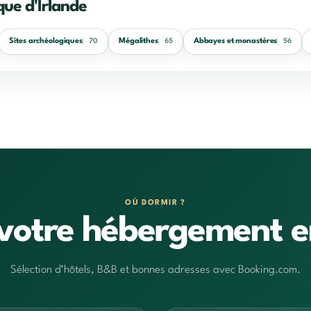
ue d'Irlande
Sites archéologiques
Mégalithes
Abbayes et monastères
70
65
56
OÙ DORMIR ?
votre hébergement e
Sélection d’hôtels, B&B et bonnes adresses avec Booking.com.