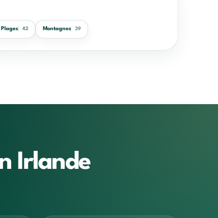
Plages
Montagnes
42
39
n Irlande