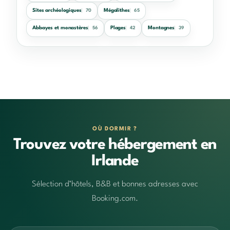
Sites archéologiques
Mégalithes
70
65
Abbayes et monastères
Plages
Montagnes
56
42
39
OÙ DORMIR ?
Trouvez votre hébergement en
Irlande
Sélection d’hôtels, B&B et bonnes adresses avec
Booking.com.