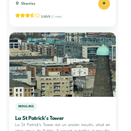
+
Skerries
3,50/5
(2 votes)
MOULINS
La St Patrick’s Tower
La St Patrick's Tower est un ancien moulin, situé en
plein cœur de Dublin. Il servait autrefois à moudre