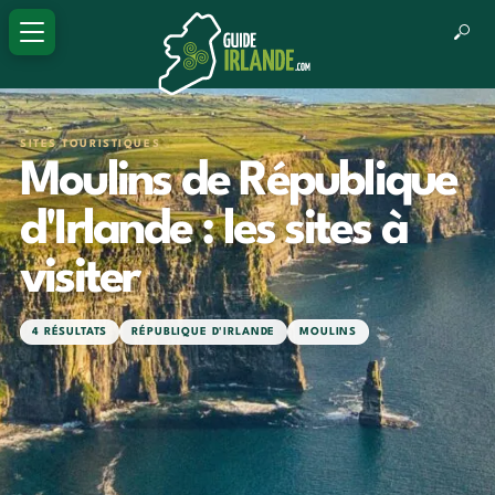
SITES TOURISTIQUES
Moulins de République
d'Irlande : les sites à
visiter
4 RÉSULTATS
RÉPUBLIQUE D'IRLANDE
MOULINS