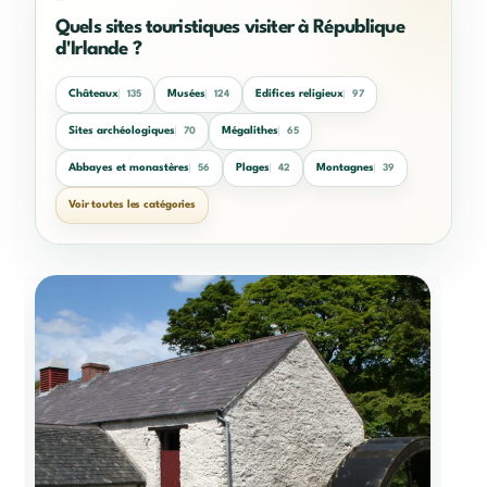
Quels sites touristiques visiter à République
d'Irlande ?
Châteaux
Musées
Edifices religieux
135
124
97
Sites archéologiques
Mégalithes
70
65
Abbayes et monastères
Plages
Montagnes
56
42
39
Voir toutes les catégories