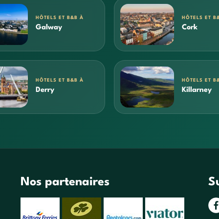
HÔTELS ET B&B À
HÔTELS ET B
Galway
Cork
HÔTELS ET B&B À
HÔTELS ET B
Derry
Killarney
Nos partenaires
S