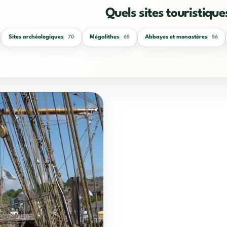
Quels sites touristique
Sites archéologiques
Mégalithes
Abbayes et monastères
70
65
56