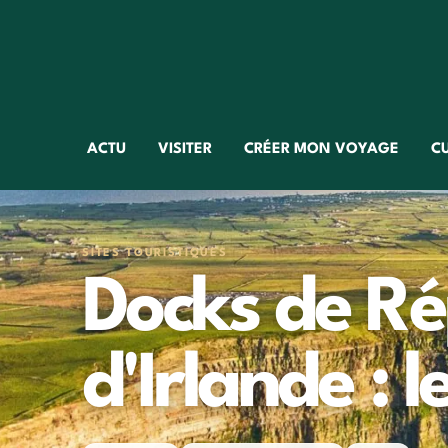
ACTU
VISITER
CRÉER MON VOYAGE
C
SITES TOURISTIQUES
Docks de Ré
d'Irlande : l