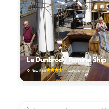
Le Dunbrody Famine Ship
New Ross
3,53/5
(30 votes)