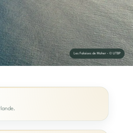
Les Falaises de Moher - © UTBP
rlande.