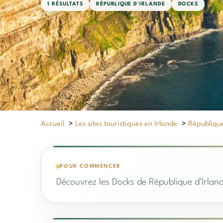
1 RÉSULTATS
RÉPUBLIQUE D'IRLANDE
DOCKS
Accueil
>
Les sites touristiques en Irlande
>
République
POUR COMMENCER
Découvrez les Docks de République d'Irland