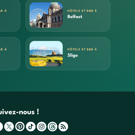
&B À
HÔTELS ET B&B À
Belfast
&B À
HÔTELS ET B&B À
Sligo
uivez-nous !