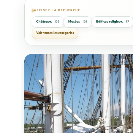
AFFINER LA RECHERCHE
Châteaux
Musées
Edifices religieux
135
124
97
Voir toutes les catégories