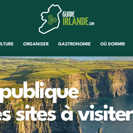
ULTURE
ORGANISER
GASTRONOMIE
OÙ DORMIR
publique
es sites à visite