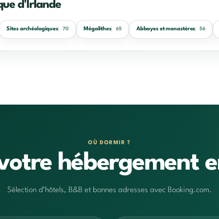
ue d'Irlande
Sites archéologiques
Mégalithes
Abbayes et monastères
70
65
56
OÙ DORMIR ?
votre hébergement e
Sélection d’hôtels, B&B et bonnes adresses avec Booking.com.