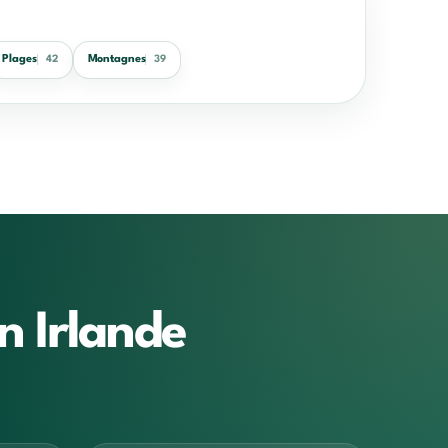
Plages
Montagnes
42
39
n Irlande