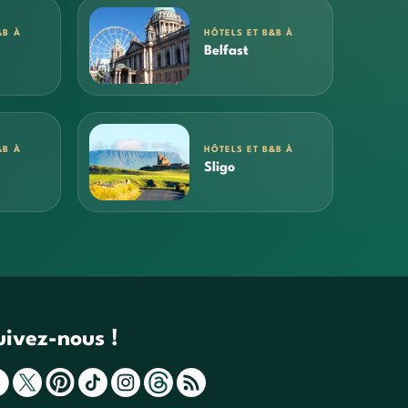
&B À
HÔTELS ET B&B À
Belfast
&B À
HÔTELS ET B&B À
Sligo
uivez-nous !