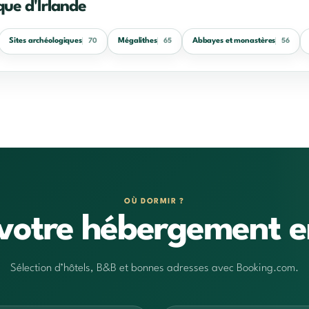
ue d'Irlande
Sites archéologiques
Mégalithes
Abbayes et monastères
70
65
56
OÙ DORMIR ?
votre hébergement e
Sélection d’hôtels, B&B et bonnes adresses avec Booking.com.