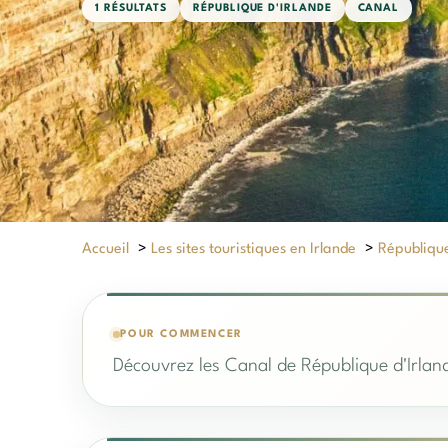
1 RÉSULTATS
RÉPUBLIQUE D'IRLANDE
CANAL
Accueil
>
Les sites touristiques en Irlande
>
République
POUR COMMENCER
Découvrez les Canal de République d'Irland