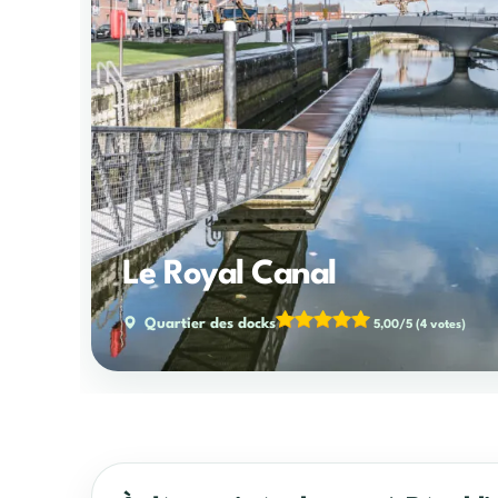
Le Royal Canal
Quartier des docks
5,00/5
(4 votes)