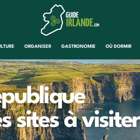
ULTURE
ORGANISER
GASTRONOMIE
OÙ DORMIR
épublique
es sites à visite