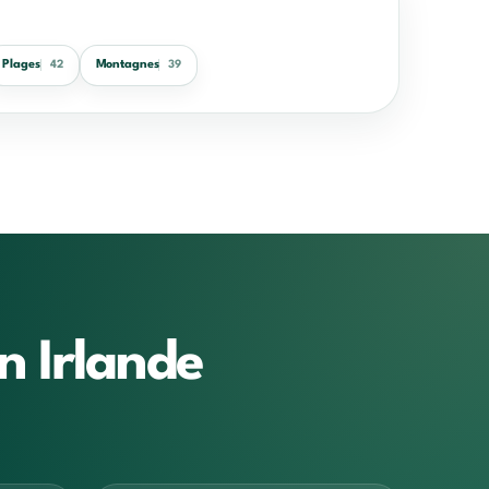
Plages
Montagnes
42
39
n Irlande