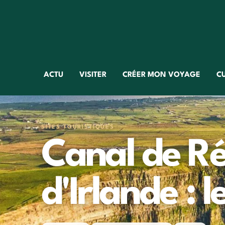
ACTU
VISITER
CRÉER MON VOYAGE
C
SITES TOURISTIQUES
Canal de R
d'Irlande : l