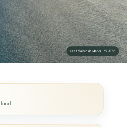
Les Falaises de Moher - © UTBP
rlande.