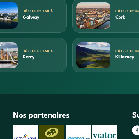
HÔTELS ET B&B À
HÔTELS ET B
Galway
Cork
HÔTELS ET B&B À
HÔTELS ET B
Derry
Killarney
Nos partenaires
S