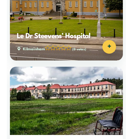
Le Dr Steevens’ Hospital
+
Kilmainham
(0 votes)