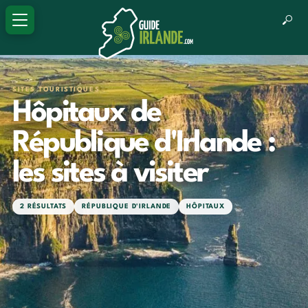
SITES TOURISTIQUES
Hôpitaux de
République d'Irlande :
les sites à visiter
2 RÉSULTATS
RÉPUBLIQUE D'IRLANDE
HÔPITAUX