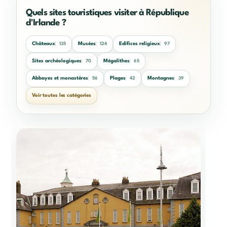
Quels sites touristiques visiter à République
d'Irlande ?
Châteaux
Musées
Edifices religieux
135
124
97
Sites archéologiques
Mégalithes
70
65
Abbayes et monastères
Plages
Montagnes
56
42
39
Voir toutes les catégories