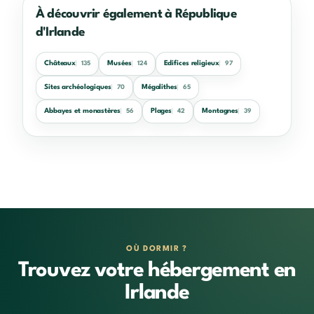
À découvrir également à République
d'Irlande
Châteaux
Musées
Edifices religieux
135
124
97
Sites archéologiques
Mégalithes
70
65
Abbayes et monastères
Plages
Montagnes
56
42
39
OÙ DORMIR ?
Trouvez votre hébergement en
Irlande