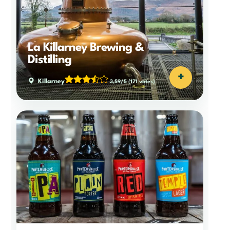
La Killarney Brewing &
Distilling
+
Killarney
3,59/5
(171 votes)