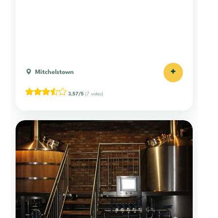
+
Mitchelstown
3,57/5
(7 votes)