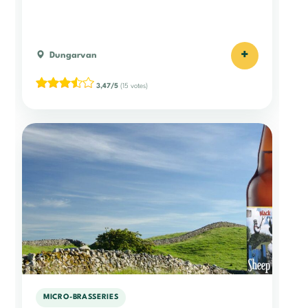
+
Dungarvan
3,47/5
(15 votes)
MICRO-BRASSERIES