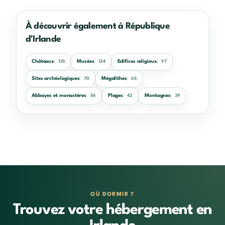
À découvrir également à République
d'Irlande
Châteaux
Musées
Edifices religieux
135
124
97
Sites archéologiques
Mégalithes
70
65
Abbayes et monastères
Plages
Montagnes
56
42
39
OÙ DORMIR ?
Trouvez votre hébergement en