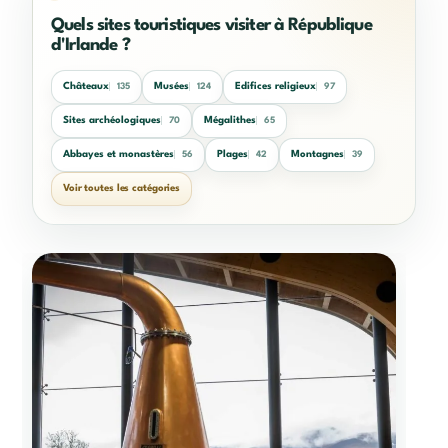
Quels sites touristiques visiter à République
d'Irlande ?
Châteaux
Musées
Edifices religieux
135
124
97
Sites archéologiques
Mégalithes
70
65
Abbayes et monastères
Plages
Montagnes
56
42
39
Voir toutes les catégories