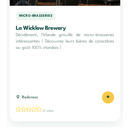
MICRO-BRASSERIES
La Wicklow Brewery
Décidément, l'Irlande grouille de micro-brasseries
intéressantes ! Découvrez leurs bières de caractères
au goût 100% irlandais !
+
Redcross
(0 votes)