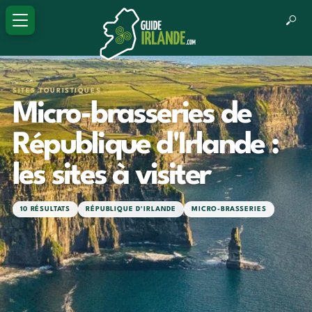
SITES TOURISTIQUES
Micro-brasseries de
République d'Irlande :
les sites à visiter
10 RÉSULTATS
RÉPUBLIQUE D'IRLANDE
MICRO-BRASSERIES