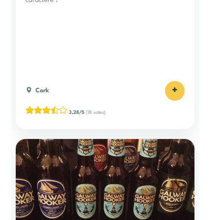
+
Cork
3,28/5
(18 votes)