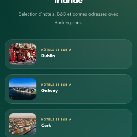
Irlande
Sélection d’hôtels, B&B et bonnes adresses avec
Booking.com.
HÔTELS ET B&B À
Dublin
HÔTELS ET B&B À
Galway
HÔTELS ET B&B À
Cork