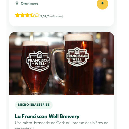
+
Oranmore
3,57/5
(68 votes)
MICRO-BRASSERIES
La Franciscan Well Brewery
Une micro-brasserie de Cork qui brasse des bières de
caractère !