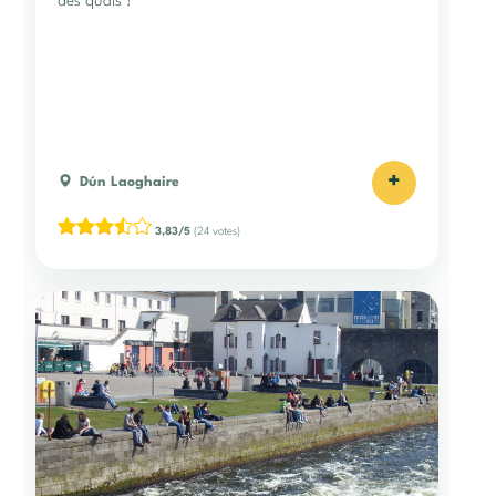
des quais !
+
Dún Laoghaire
3,83/5
(24 votes)