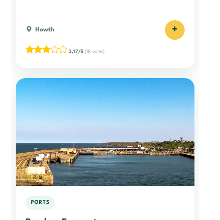
+
Howth
3,17/5
(18 votes)
PORTS