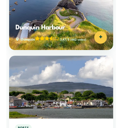
Dunquin Harbour
+
Dunquin
3,47/5
(662 votes)