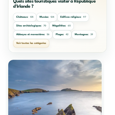
Quels sites touristiques visiter à République
d'Irlande ?
Châteaux
Musées
Edifices religieux
135
124
97
Sites archéologiques
Mégalithes
70
65
Abbayes et monastères
Plages
Montagnes
56
42
39
Voir toutes les catégories