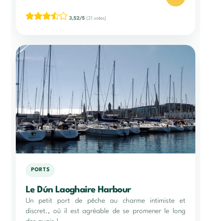
3,52/5
(31 votes)
PORTS
Le Dún Laoghaire Harbour
Un petit port de pêche au charme intimiste et
discret., où il est agréable de se promener le long