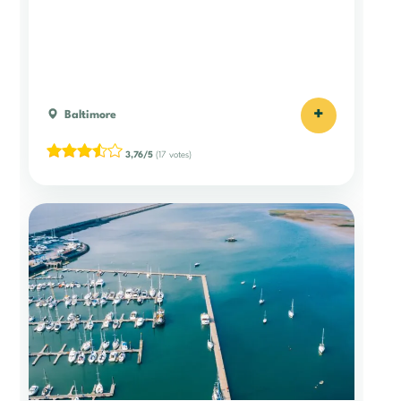
+
Baltimore
3,76/5
(17 votes)