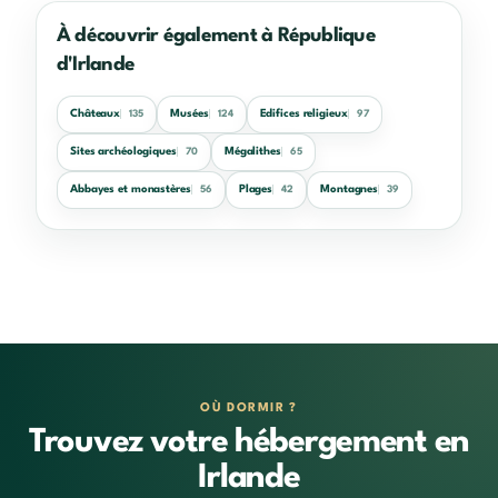
À découvrir également à République
d'Irlande
Châteaux
Musées
Edifices religieux
135
124
97
Sites archéologiques
Mégalithes
70
65
Abbayes et monastères
Plages
Montagnes
56
42
39
OÙ DORMIR ?
Trouvez votre hébergement en
Irlande