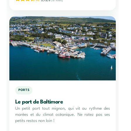
3,72/5
(18 votes)
PORTS
Le port de Baltimore
Un petit port tout mignon, qui vit au rythme des
marées et du climat océanique. Ne ratez pas ses
petits restos non loin !