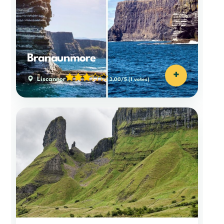
Branaunmore
+
Liscannor
3,00/5
(1 votes)