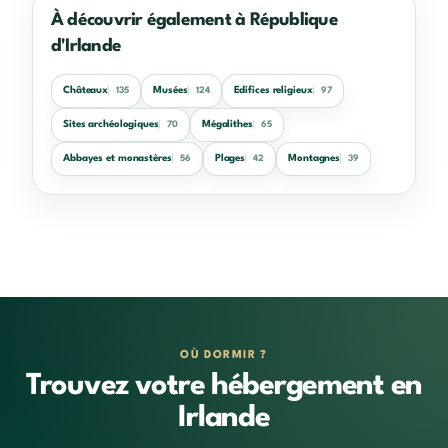
À découvrir également à République
d'Irlande
Châteaux
Musées
Edifices religieux
135
124
97
Sites archéologiques
Mégalithes
70
65
Abbayes et monastères
Plages
Montagnes
56
42
39
OÙ DORMIR ?
Trouvez votre hébergement en
Irlande