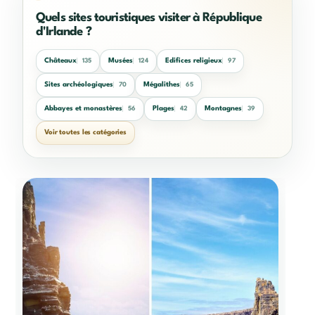
Quels sites touristiques visiter à République
d'Irlande ?
Châteaux
Musées
Edifices religieux
135
124
97
Sites archéologiques
Mégalithes
70
65
Abbayes et monastères
Plages
Montagnes
56
42
39
Voir toutes les catégories