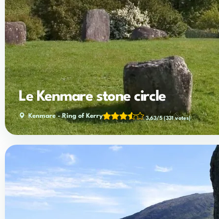
Le Kenmare stone circle
Kenmare
-
Ring of Kerry
3,63/5
(331 votes)