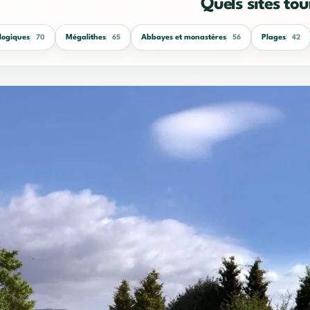
Quels sites tou
logiques
Mégalithes
Abbayes et monastères
Plages
70
65
56
42