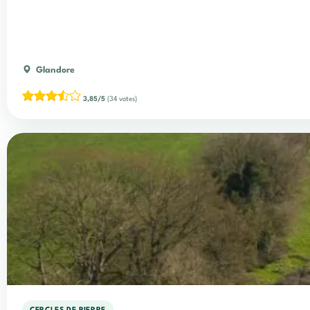
Glandore
3,85/5
(34 votes)