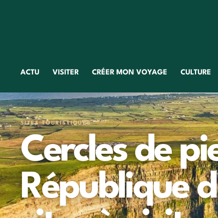
ACTU
VISITER
CRÉER MON VOYAGE
CULTURE
SITES TOURISTIQUES
Cercles de pi
République d'