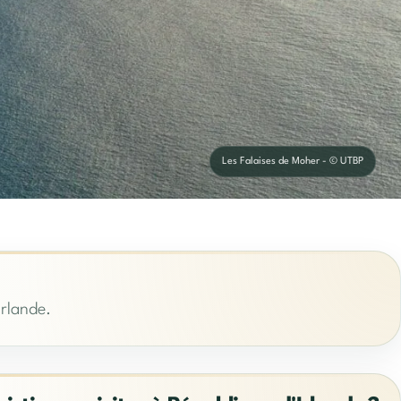
Les Falaises de Moher - © UTBP
Irlande.