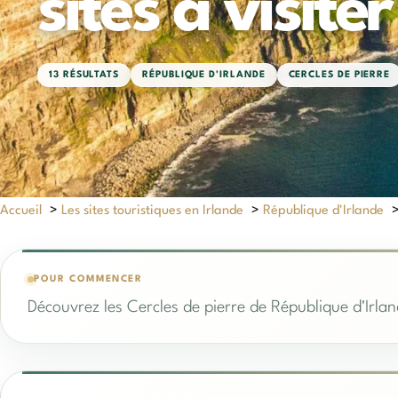
sites à visiter
13 RÉSULTATS
RÉPUBLIQUE D'IRLANDE
CERCLES DE PIERRE
Accueil
>
Les sites touristiques en Irlande
>
République d'Irlande
POUR COMMENCER
Découvrez les Cercles de pierre de République d'Irlan