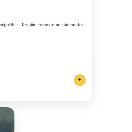
posé de 113 mégalithes ! Des dimensions impressionnantes !
+