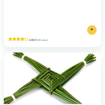
+
4,08/5
(25 votes)