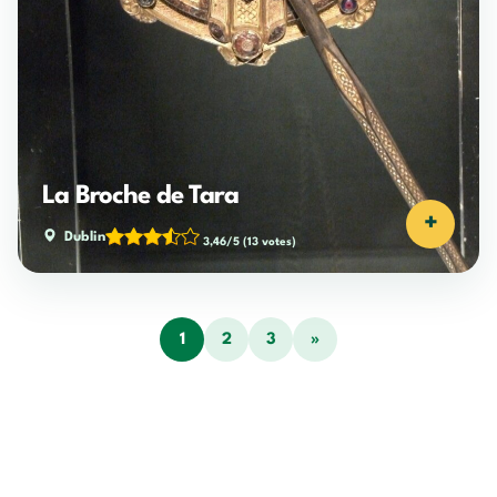
La Broche de Tara
+
Dublin
3,46/5
(13 votes)
1
2
3
»