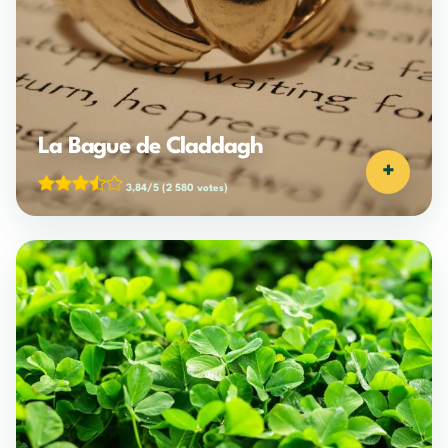
La Bague de Claddagh
+
3,84/5
(2 580 votes)