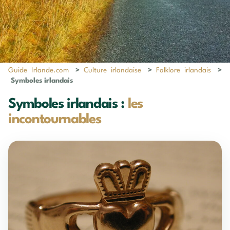
Guide Irlande.com
>
Culture irlandaise
>
Folklore irlandais
>
Symboles irlandais
Symboles irlandais :
les
incontournables