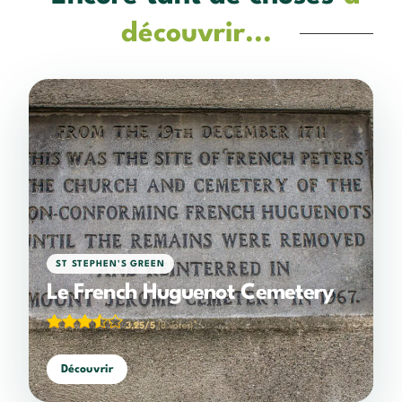
découvrir...
ST STEPHEN'S GREEN
Le French Huguenot Cemetery
3,25/5
(8 votes)
Découvrir