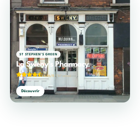
ST STEPHEN'S GREEN
La Sweny’s Pharmacy
4,56/5
(787 votes)
Découvrir