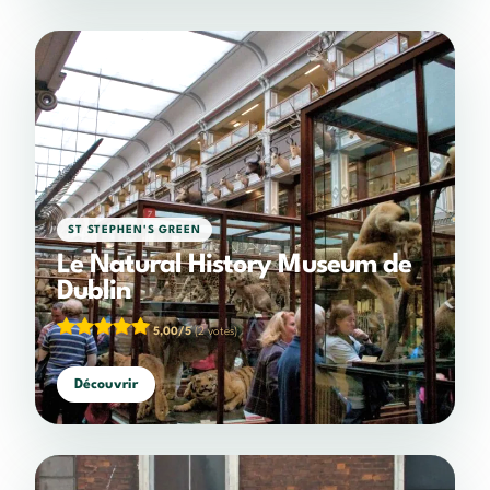
ST STEPHEN'S GREEN
Le Natural History Museum de
Dublin
5,00/5
(2 votes)
Découvrir