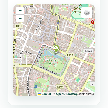
+
−
Leaflet
|
©
OpenStreetMap
contributors