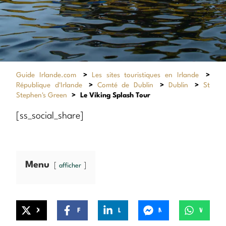
Guide Irlande.com
>
Les sites touristiques en Irlande
>
République d'Irlande
>
Comté de Dublin
>
Dublin
>
St
Stephen's Green
>
Le Viking Splash Tour
[ss_social_share]
Menu
afficher
X
Facebook
LinkedIn
Messenger
WhatsApp