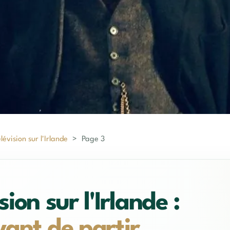
évision sur l'Irlande
>
Page 3
ion sur l'Irlande :
avant de partir