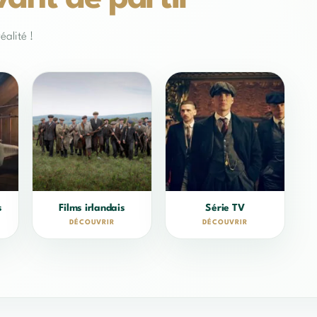
éalité !
s
Films irlandais
Série TV
DÉCOUVRIR
DÉCOUVRIR