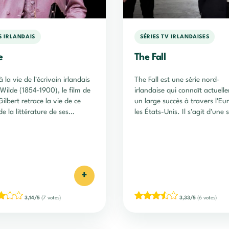
S IRLANDAIS
SÉRIES TV IRLANDAISES
e
The Fall
 la vie de l'écrivain irlandais
The Fall est une série nord-
Wilde (1854-1900), le film de
irlandaise qui connaît actuell
Gilbert retrace la vie de ce
un large succès à travers l'Eu
de la littérature de ses
les États-Unis. Il s'agit d'une s
rs succès jusqu'à sa mort.
policière créée par Allan Cubit
diffusée depuis le 12 mai 201
Irlande.
+
3,14/5
(7 votes)
3,33/5
(6 votes)