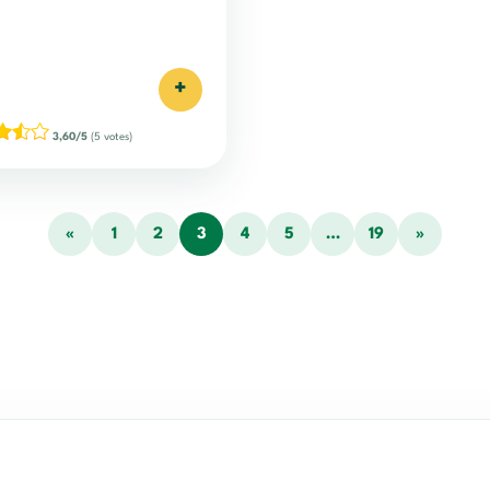
+
3,60/5
(5 votes)
«
1
2
3
4
5
…
19
»