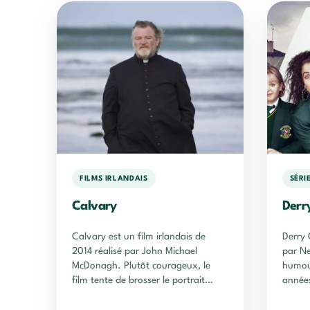
FILMS IRLANDAIS
SÉRI
Calvary
Derry
Calvary est un film irlandais de
Derry 
2014 réalisé par John Michael
par Ne
McDonagh. Plutôt courageux, le
humour
film tente de brosser le portrait
années
d'une Irlande en pleine désillusion,
nord-i
après le scandale catholique de