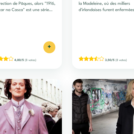
rrection de Pâques, alors "1916,
la Madeleine, où des milliers
ar na Casca" est une série
d'irlandaises furent enfermée
pour vous !
nom de la foi catholique.
+
4,00/5
(8 votes)
3,50/5
(8 votes)