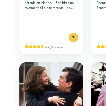
déroule en Irlande... Son histoire,
l'Insu
cousue de fil blanc raconte une
Seacht
histoire d'amour atypique.
faîte 
+
4,50/5
(8 votes)