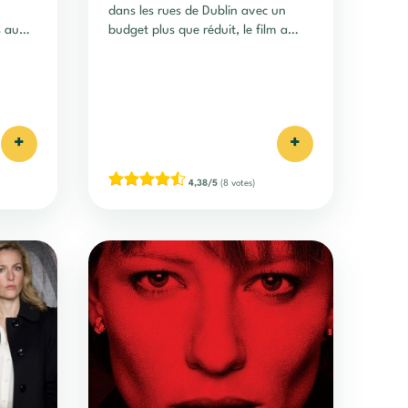
dans les rues de Dublin avec un
s au
budget plus que réduit, le film a
toutefois été récompensé aux
Oscars, et raconte le quotidien puis
la rencontre de 2 dublinois
passionnés de musique.
+
+
4,38/5
(8 votes)