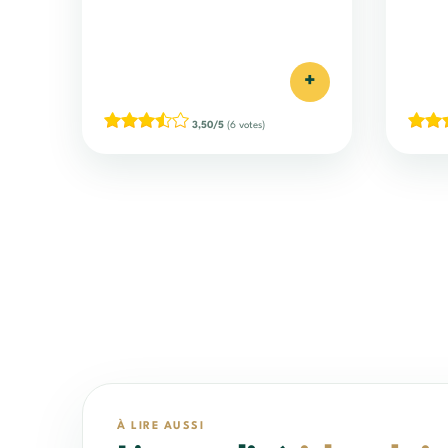
2009 ayant révélé des centaines
d'abus sexuels sur des enfants
mineurs...
+
3,50/5
(6 votes)
À LIRE AUSSI