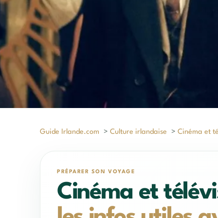
Guide Irlande.com
>
Culture irlandaise
>
Cinéma et tél
PRÉPARER SON VOYAGE
Cinéma et télévis
les infos utiles 