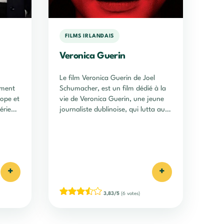
FILMS IRLANDAIS
Veronica Guerin
Le film Veronica Guerin de Joel
ement
Schumacher, est un film dédié à la
rope et
vie de Veronica Guerin, une jeune
érie
journaliste dublinoise, qui lutta au
t et
cours de carrière contre les grands
3 en
barons de la drogue en Irlande.
+
+
3,83/5
(6 votes)