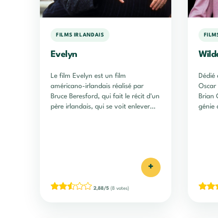
FILMS IRLANDAIS
FILM
Evelyn
Wild
Le film Evelyn est un film
Dédié à
américano-irlandais réalisé par
Oscar 
Bruce Beresford, qui fait le récit d'un
Brian 
père irlandais, qui se voit enlever
génie 
ses 2 fils et sa fille par l’État
premie
irlandais.
+
2,88/5
(8 votes)