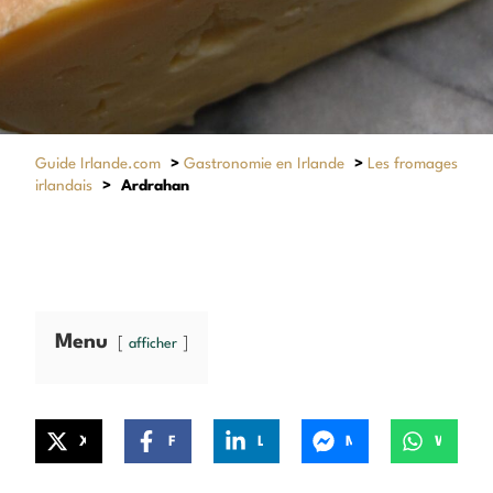
Guide Irlande.com
>
Gastronomie en Irlande
>
Les fromages
irlandais
>
Ardrahan
Menu
afficher
X
Facebook
LinkedIn
Messenger
WhatsApp