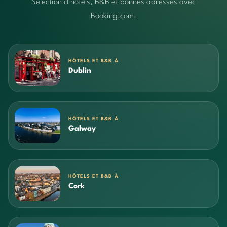
Sélection d’hôtels, B&B et bonnes adresses avec
Booking.com.
HÔTELS ET B&B À
Dublin
HÔTELS ET B&B À
Galway
HÔTELS ET B&B À
Cork