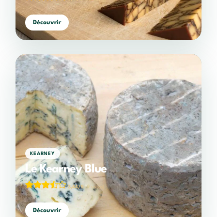
Découvrir
KEARNEY
Le Kearney Blue
3,44/5
(9 votes)
Découvrir