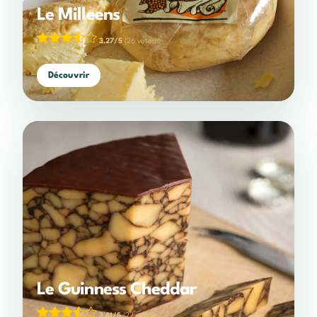
Le Milleens
3,27/5
(26 votes)
Découvrir
Le Guinness Cheddar
3,41/5
(22 votes)