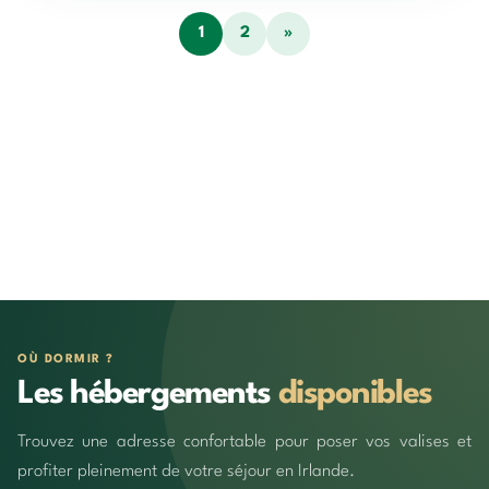
1
2
»
OÙ DORMIR ?
Les hébergements
disponibles
Trouvez une adresse confortable pour poser vos valises et
profiter pleinement de votre séjour en Irlande.