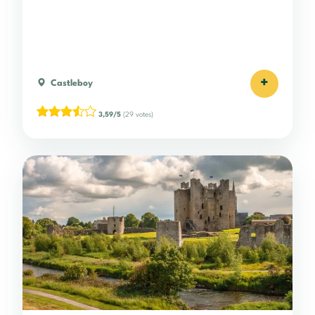
+
Castleboy
3,59/5
(29 votes)