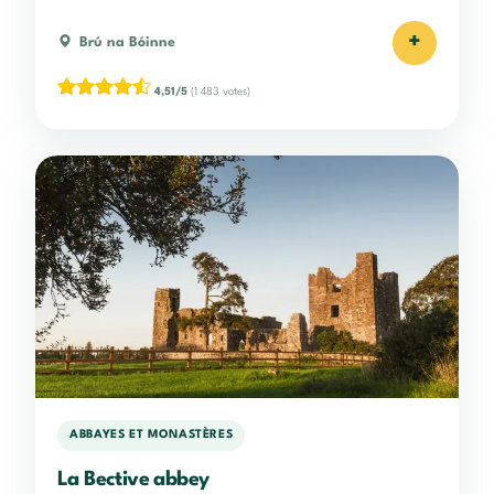
+
Brú na Bóinne
4,51/5
(1 483 votes)
ABBAYES ET MONASTÈRES
La Bective abbey