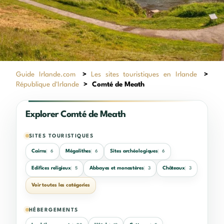
Guide Irlande.com
>
Les sites touristiques en Irlande
>
République d'Irlande
>
Comté de Meath
Explorer Comté de Meath
SITES TOURISTIQUES
Cairns
Mégalithes
Sites archéologiques
6
6
6
Edifices religieux
Abbayes et monastères
Châteaux
5
3
3
Voir toutes les catégories
HÉBERGEMENTS