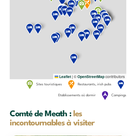
Leaflet
|
©
OpenStreetMap
contributors
Sites touristiques
Restaurants, irish pubs
Etablissements où dormir
Campings
Comté de Meath :
les
incontournables à visiter