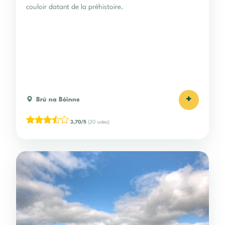
couloir datant de la préhistoire.
+
Brú na Bóinne
3,70/5
(20 votes)