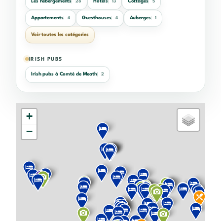
Les hébergements
Hôtels
Cottages
28
13
5
Appartements
Guesthouses
Auberges
4
4
1
Voir toutes les catégories
IRISH PUBS
Irish pubs à Comté de Meath
2
+
−