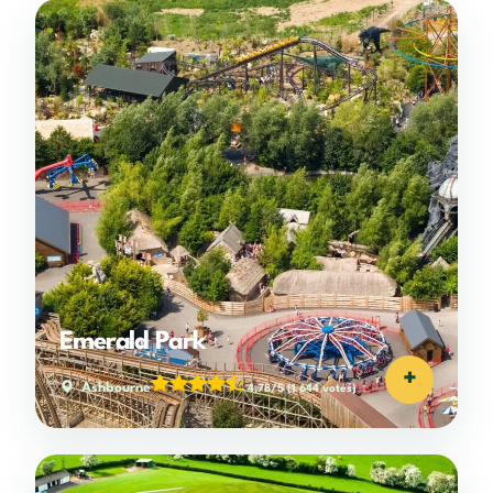
Emerald Park
+
Ashbourne
4,78/5
(1 644 votes)