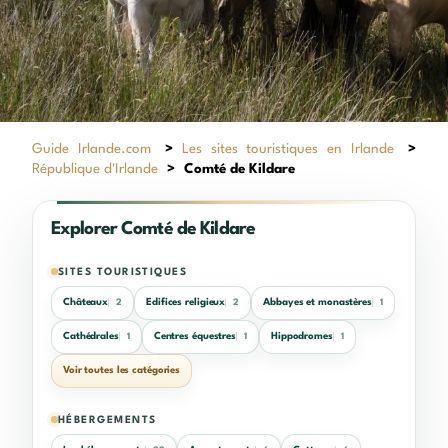
Guide Irlande.com
>
Les sites touristiques en Irlande
>
République d'Irlande
>
Comté de Kildare
Explorer Comté de Kildare
SITES TOURISTIQUES
Châteaux
Edifices religieux
Abbayes et monastères
2
2
1
Cathédrales
Centres équestres
Hippodromes
1
1
1
Voir toutes les catégories
HÉBERGEMENTS