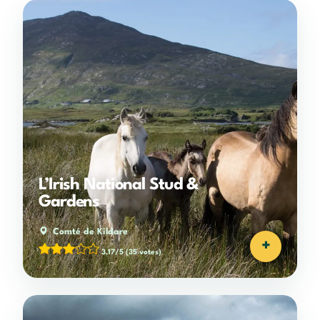
L’Irish National Stud &
Gardens
Comté de Kildare
+
3,17/5
(35 votes)