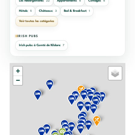
Les hébergements
Appartements
Cottages
22
6
6
Hôtels
Châteaux
Bed & Breakfast
5
3
1
Voir toutes les catégories
IRISH PUBS
Irish pubs à Comté de Kildare
7
+
−