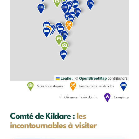
Leaflet
|
©
OpenStreetMap
contributors
Sites touristiques
Restaurants, irish pubs
Etablissements où dormir
Campings
Comté de Kildare :
les
incontournables à visiter