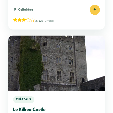
+
Celbridge
3,15/5
(13 votes)
CHÂTEAUX
Le Kilkea Castle