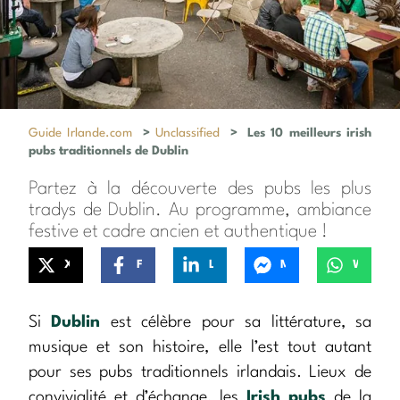
Guide Irlande.com
>
Unclassified
>
Les 10 meilleurs irish
pubs traditionnels de Dublin
Partez à la découverte des pubs les plus
tradys de Dublin. Au programme, ambiance
festive et cadre ancien et authentique !
X
Facebook
LinkedIn
Messenger
WhatsApp
Si
Dublin
est célèbre pour sa littérature, sa
musique et son histoire, elle l’est tout autant
pour ses pubs traditionnels irlandais. Lieux de
convivialité et d’échange, les
Irish pubs
de la