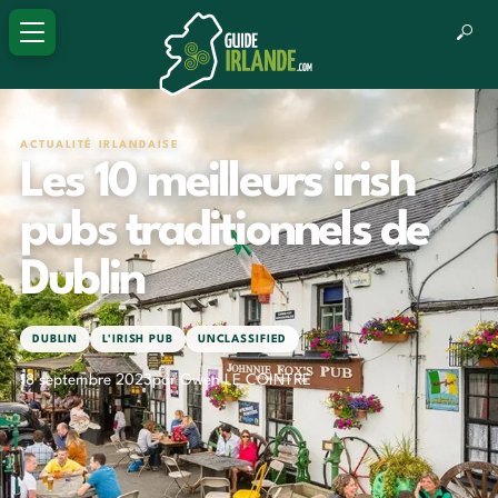
ACTUALITÉ IRLANDAISE
Les 10 meilleurs irish
pubs traditionnels de
Dublin
DUBLIN
L'IRISH PUB
UNCLASSIFIED
18 septembre 2023
par Gwen LE COINTRE