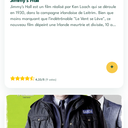
Jimmy’s Hall
Jimmy's Hall est un film réalisé par Ken Loach qui se déroule
en 1930, dans la campagne irlandaise de Leitrim. Bien que
moins marquant que l'indétrônable "Le Vent se Lève", ce
nouveau film dépeint une Irlande meurtrie et divisée, 10 ans
après la terrible guerre d'Indépendance irlandaise, ainsi que
la Guerre Civile qui éclata peu après...
+
4,33/5
(9 votes)