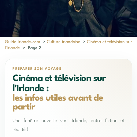
Guide Irlande.com
>
Culture irlandaise
>
Cinéma et télévision sur
l'Irlande
>
Page 2
PRÉPARER SON VOYAGE
Cinéma et télévision sur
l'Irlande :
les infos utiles avant de
partir
Une fenêtre ouverte sur l'Irlande, entre fiction et
réalité !