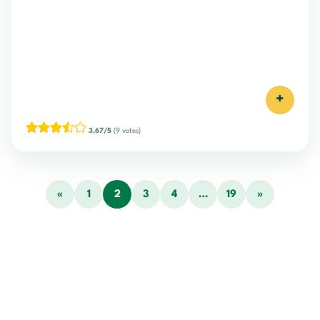
+
3,67/5
(9 votes)
«
1
2
3
4
…
19
»