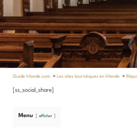
Guide Irlande.com
>
Les sites touristiques en Irlande
>
Répub
[ss_social_share]
Menu
afficher