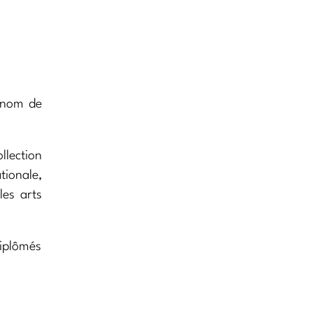
e nom de
llection
tionale,
les arts
diplômés