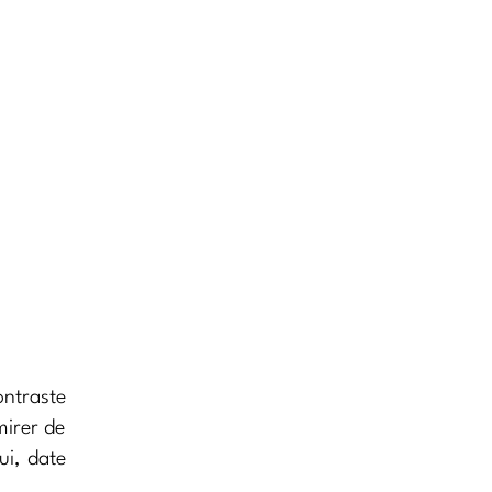
ntraste
mirer de
ui, date