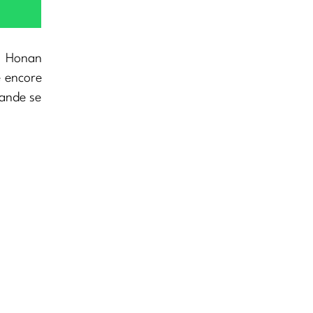
é Honan
e encore
lande se