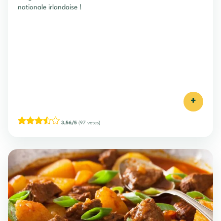
nationale irlandaise !
+
3,56/5
(97 votes)