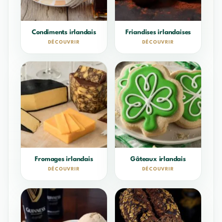
Condiments irlandais
Friandises irlandaises
DÉCOUVRIR
DÉCOUVRIR
Fromages irlandais
Gâteaux irlandais
DÉCOUVRIR
DÉCOUVRIR