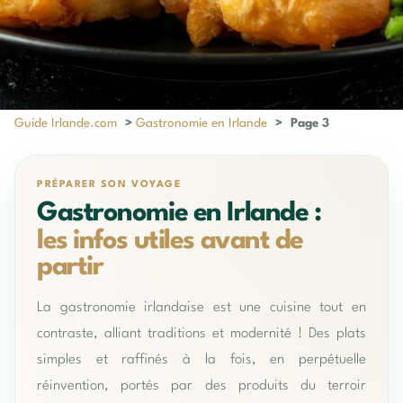
Guide Irlande.com
>
Gastronomie en Irlande
>
Page 3
PRÉPARER SON VOYAGE
Gastronomie en Irlande :
les infos utiles avant de
partir
La gastronomie irlandaise est une cuisine tout en
contraste, alliant traditions et modernité ! Des plats
simples et raffinés à la fois, en perpétuelle
réinvention, portés par des produits du terroir