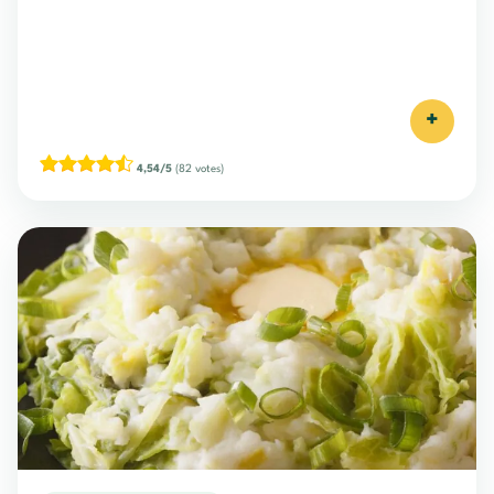
+
4,54/5
(82 votes)