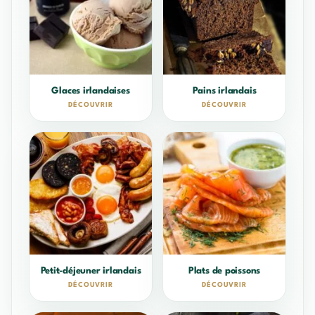
Glaces irlandaises
Pains irlandais
DÉCOUVRIR
DÉCOUVRIR
Petit-déjeuner irlandais
Plats de poissons
DÉCOUVRIR
DÉCOUVRIR