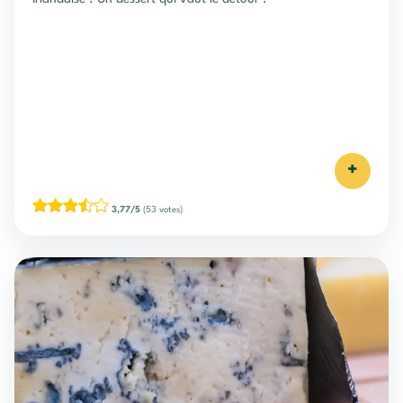
+
3,77/5
(53 votes)